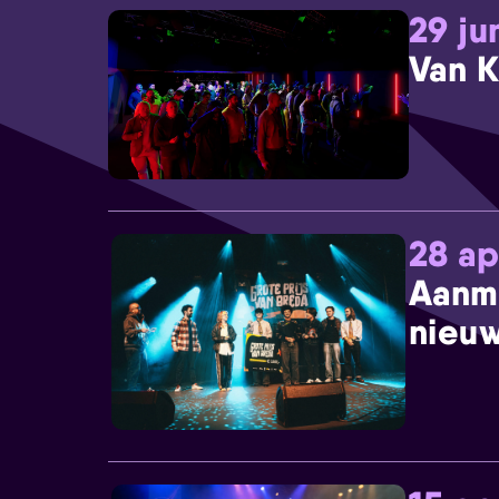
29 ju
Van K
28 ap
Aanm
nieuw