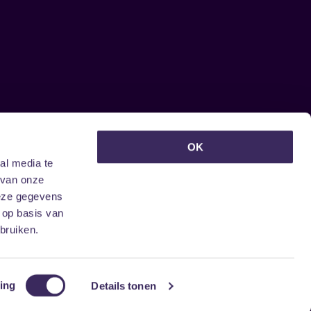
euwsbrief ontvangen?
OK
al media te
 van onze
deze gegevens
 op basis van
bruiken.
ing
Details tonen