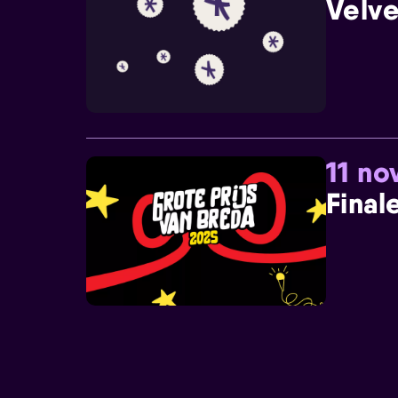
Velve
11 n
Final