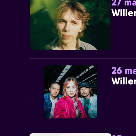
27 ma
Wille
26 ma
Wille