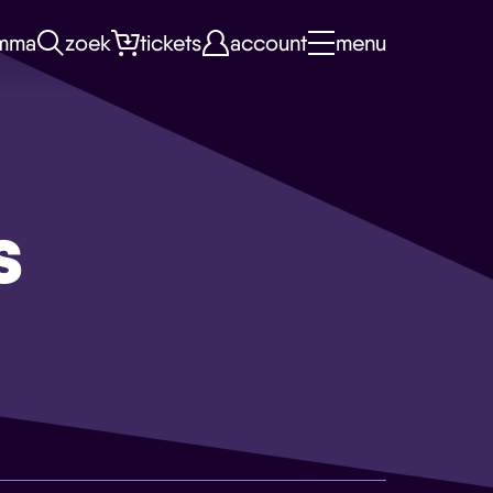
mma
zoek
tickets
account
menu
s