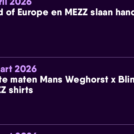
ril 2026
 of Europe en MEZZ slaan han
art 2026
te maten Mans Weghorst x Blin
Z shirts