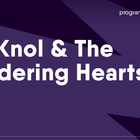
progra
Knol & The
dering Heart
Skip navigatie