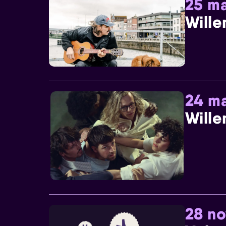
25 ma
Wille
24 ma
Wille
28 n