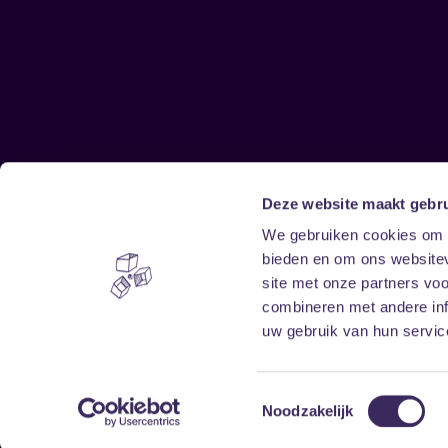
Deze website maakt gebru
Sitemap
We gebruiken cookies om c
bieden en om ons websitev
Home
Disclaimer
site met onze partners vo
Vrijwilligers
Toegankelijkheid
combineren met andere inf
Verhuur
Privacy & cookies
uw gebruik van hun service
Toestemmingsselectie
Noodzakelijk