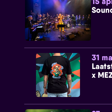
15 ap
Sound
31 ma
Laats
x MEZ