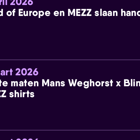
ril 2026
 of Europe en MEZZ slaan han
art 2026
te maten Mans Weghorst x Blin
Z shirts