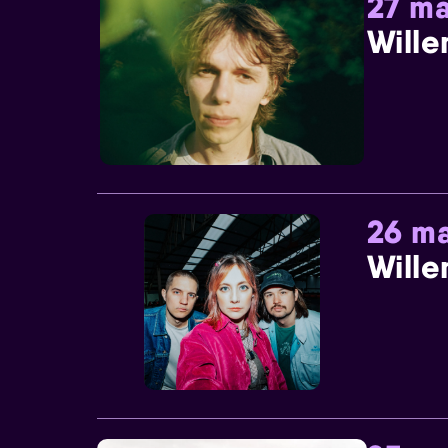
27 ma
Wille
26 ma
Wille