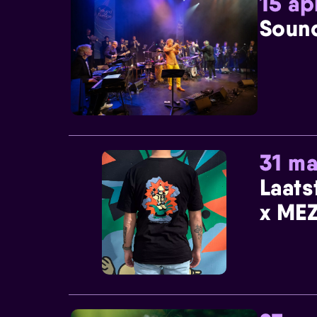
15 ap
Sound
31 ma
Laats
x MEZ