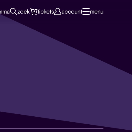
mma
zoek
tickets
account
menu