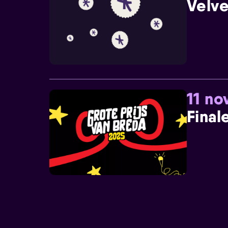
Velve
11 n
Final