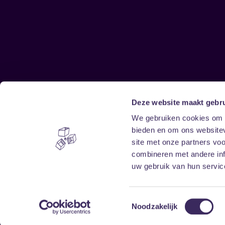
Deze website maakt gebru
Sitemap
We gebruiken cookies om c
bieden en om ons websitev
Home
Disclaimer
site met onze partners vo
Vrijwilligers
Toegankelijkheid
combineren met andere inf
Verhuur
Privacy & cookies
uw gebruik van hun service
Toestemmingsselectie
Noodzakelijk