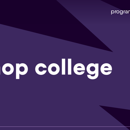
progra
op college
Skip navigatie