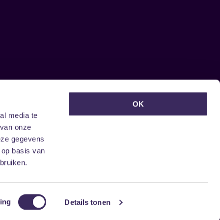
euwsbrief ontvangen?
OK
al media te
 van onze
deze gegevens
 op basis van
bruiken.
ing
Details tonen