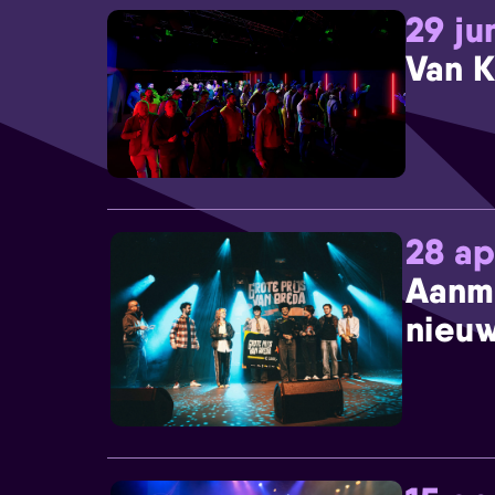
29 ju
Van K
28 ap
Aanm
nieuw