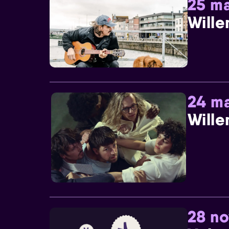
25 ma
Wille
24 ma
Wille
28 n