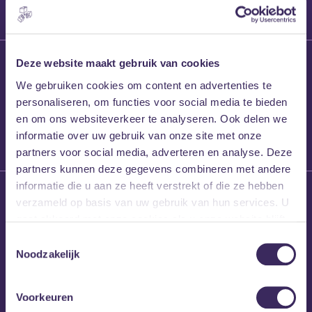
27 maart 2026
Deze website maakt gebruik van cookies
Willem’s Blog:
We gebruiken cookies om content en advertenties te
Frans Kalf
personaliseren, om functies voor social media te bieden
en om ons websiteverkeer te analyseren. Ook delen we
informatie over uw gebruik van onze site met onze
partners voor social media, adverteren en analyse. Deze
partners kunnen deze gegevens combineren met andere
informatie die u aan ze heeft verstrekt of die ze hebben
26 maart 2026
verzameld op basis van uw gebruik van hun services. U
Willem’s Blog: High
gaat akkoord met onze cookies als u onze website blijft
Hi
gebruiken.
Toestemmingsselectie
Noodzakelijk
Voorkeuren