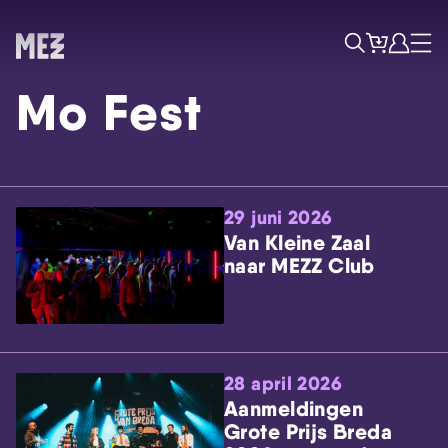
Tickets
Account
Progr
Menu
Zoek
Mo Fest
29 juni 2026
Van Kleine Zaal
naar MEZZ Club
Skip navigatie
28 april 2026
Aanmeldingen
Grote Prijs Breda