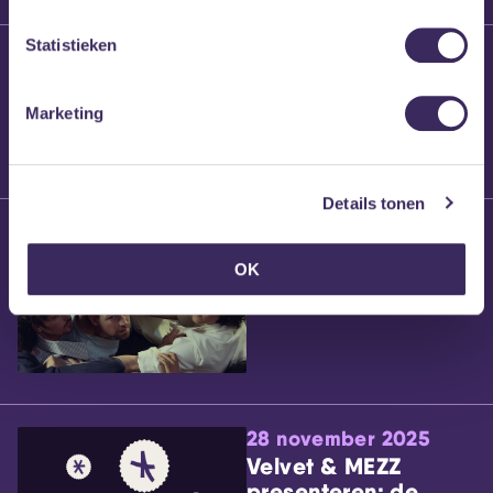
Statistieken
25 maart 2026
Willem’s Blog:
Brennt Vanneste
Marketing
Details tonen
24 maart 2026
Willem’s Blog: Ão
OK
28 november 2025
Velvet & MEZZ
presenteren: de