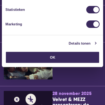
Statistieken
25 maart 2026
Willem’s Blog:
Brennt Vanneste
Marketing
Details tonen
24 maart 2026
Willem’s Blog: Ão
OK
28 november 2025
Velvet & MEZZ
presenteren: de