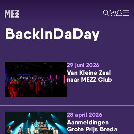
Tickets
Account
Progr
Menu
Zoek
BackInDaDay
29 juni 2026
Van Kleine Zaal
naar MEZZ Club
Skip navigatie
28 april 2026
Aanmeldingen
Grote Prijs Breda