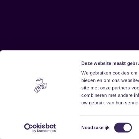
Deze website maakt gebru
Sitemap
We gebruiken cookies om c
bieden en om ons websitev
Home
Disclaimer
site met onze partners vo
Vrijwilligers
Toegankelijkheid
combineren met andere inf
Verhuur
Privacy & cookies
uw gebruik van hun service
Toestemmingsselectie
Noodzakelijk