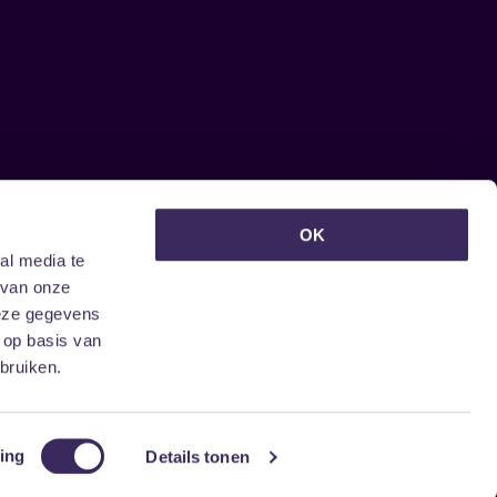
euwsbrief ontvangen?
OK
al media te
 van onze
deze gegevens
 op basis van
bruiken.
ing
Details tonen