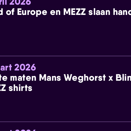
ril 2026
 of Europe en MEZZ slaan han
art 2026
te maten Mans Weghorst x Blin
Z shirts