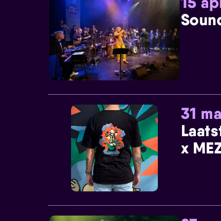
15 ap
Sound
31 ma
Laats
x MEZ