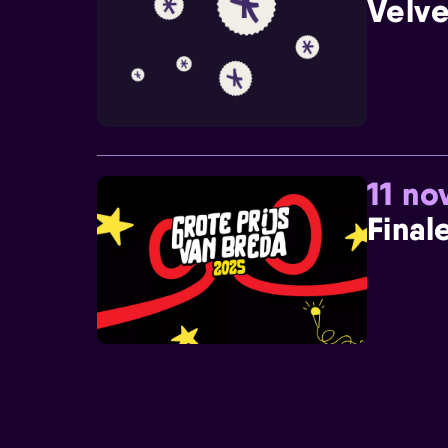
Velve
11 n
Final