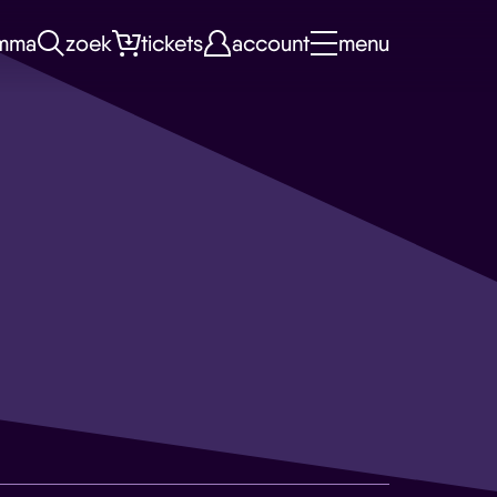
mma
zoek
tickets
account
menu