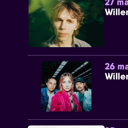
27 ma
Wille
26 ma
Wille