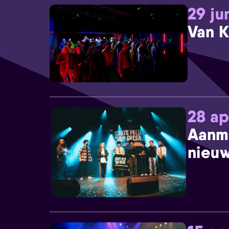
29 ju
Van K
28 ap
Aanm
nieuw