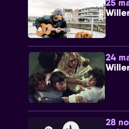
25 ma
Wille
24 ma
Wille
28 n