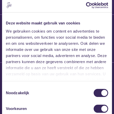
27 maart 2026
Deze website maakt gebruik van cookies
Willem’s Blog:
We gebruiken cookies om content en advertenties te
Frans Kalf
personaliseren, om functies voor social media te bieden
en om ons websiteverkeer te analyseren. Ook delen we
informatie over uw gebruik van onze site met onze
partners voor social media, adverteren en analyse. Deze
partners kunnen deze gegevens combineren met andere
informatie die u aan ze heeft verstrekt of die ze hebben
26 maart 2026
verzameld op basis van uw gebruik van hun services. U
Willem’s Blog: High
gaat akkoord met onze cookies als u onze website blijft
Hi
gebruiken.
Toestemmingsselectie
Noodzakelijk
Voorkeuren