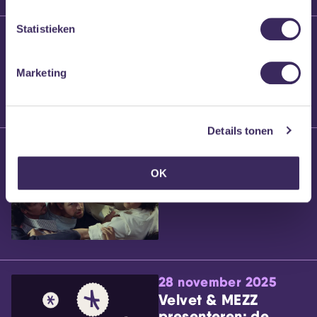
Statistieken
25 maart 2026
Willem’s Blog:
Brennt Vanneste
Marketing
Details tonen
24 maart 2026
Willem’s Blog: Ão
OK
28 november 2025
Velvet & MEZZ
presenteren: de