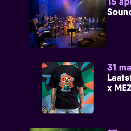
15 ap
Sound
31 ma
Laats
x MEZ