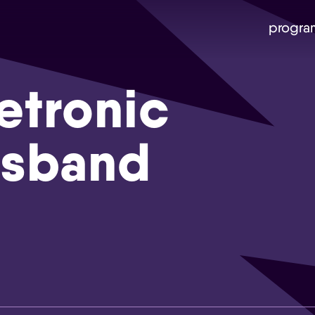
progra
etronic
ssband
Skip navigatie