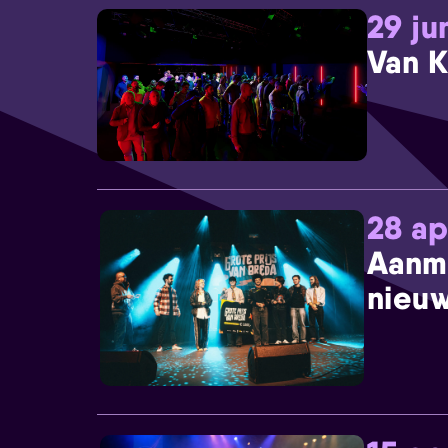
29 ju
Van K
28 ap
Aanm
nieuw