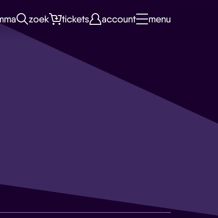
mma
zoek
tickets
account
menu