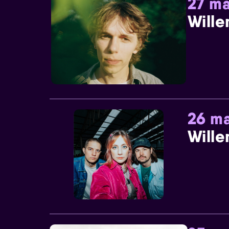
27 ma
Wille
26 ma
Wille