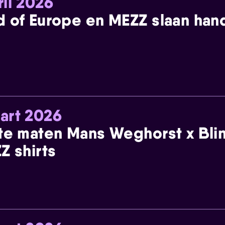
ril 2026
 of Europe en MEZZ slaan han
art 2026
te maten Mans Weghorst x Blin
Z shirts