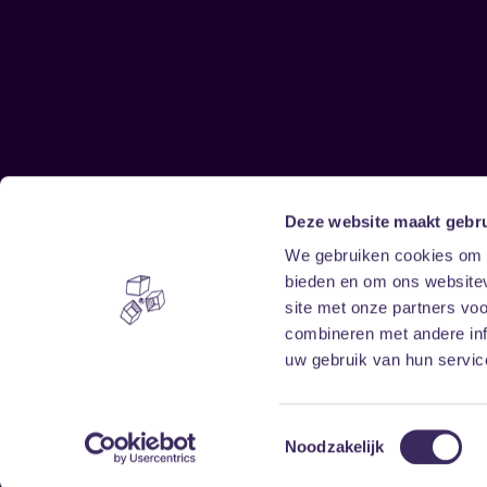
Deze website maakt gebru
Sitemap
We gebruiken cookies om c
bieden en om ons websitev
Home
Disclaimer
site met onze partners vo
Vrijwilligers
Toegankelijkheid
combineren met andere inf
Verhuur
Privacy & cookies
uw gebruik van hun service
Toestemmingsselectie
Noodzakelijk