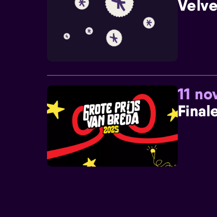
Velve
11 n
Final