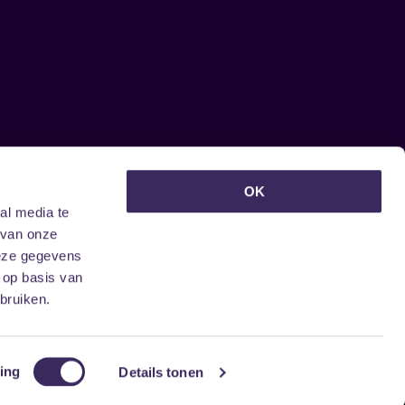
euwsbrief ontvangen?
OK
al media te
 van onze
deze gegevens
 op basis van
bruiken.
ing
Details tonen