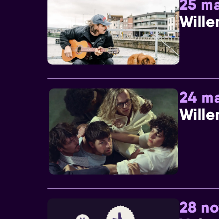
25 ma
Wille
24 ma
Wille
28 n