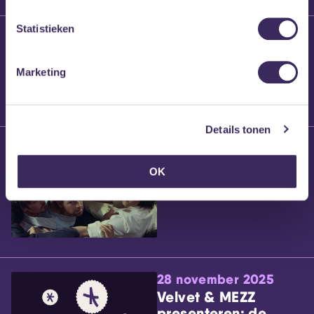
Statistieken
25 maart 2026
Willem’s Blog:
Brennt Vanneste
Marketing
Details tonen
24 maart 2026
Willem’s Blog: Ão
OK
28 november 2025
Velvet & MEZZ
presenteren: de