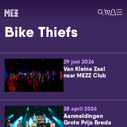
Tickets
Account
Progr
Menu
Zoek
Bike Thiefs
29 juni 2026
Van Kleine Zaal
naar MEZZ Club
Skip navigatie
28 april 2026
Aanmeldingen
Grote Prijs Breda