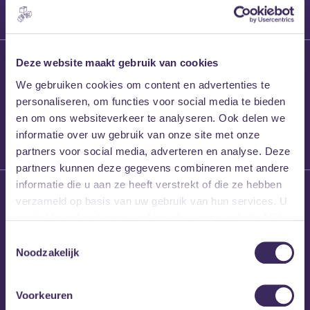
27 maart 2026
Deze website maakt gebruik van cookies
Willem’s Blog:
We gebruiken cookies om content en advertenties te
Frans Kalf
personaliseren, om functies voor social media te bieden
en om ons websiteverkeer te analyseren. Ook delen we
informatie over uw gebruik van onze site met onze
partners voor social media, adverteren en analyse. Deze
partners kunnen deze gegevens combineren met andere
informatie die u aan ze heeft verstrekt of die ze hebben
26 maart 2026
verzameld op basis van uw gebruik van hun services. U
Willem’s Blog: High
gaat akkoord met onze cookies als u onze website blijft
Hi
gebruiken.
Toestemmingsselectie
Noodzakelijk
Voorkeuren