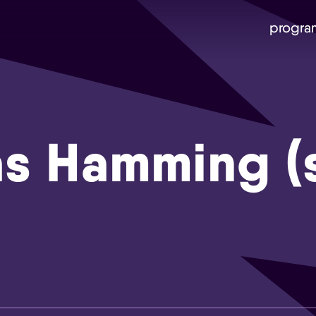
progra
s Hamming (
Skip navigatie