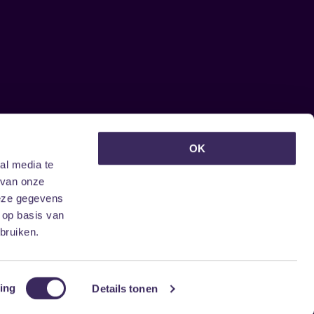
euwsbrief ontvangen?
OK
al media te
 van onze
deze gegevens
 op basis van
bruiken.
ing
Details tonen