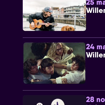
25 ma
Wille
24 ma
Wille
28 n