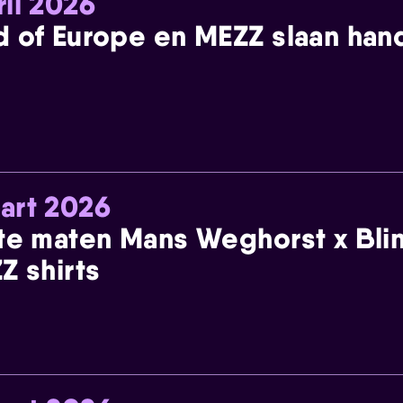
ril 2026
 of Europe en MEZZ slaan han
art 2026
te maten Mans Weghorst x Blin
Z shirts