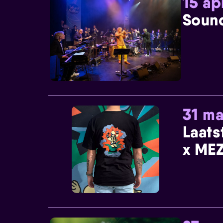
15 ap
Sound
31 ma
Laats
x MEZ