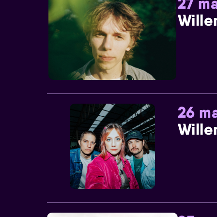
27 ma
Wille
26 ma
Wille