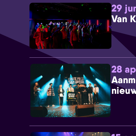
29 ju
Van K
28 ap
Aanm
nieuw