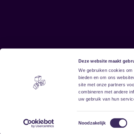
Deze website maakt gebru
Sitemap
We gebruiken cookies om c
bieden en om ons websitev
Home
Disclaimer
site met onze partners vo
Vrijwilligers
Toegankelijkheid
combineren met andere inf
Verhuur
Privacy & cookies
uw gebruik van hun service
Toestemmingsselectie
Noodzakelijk