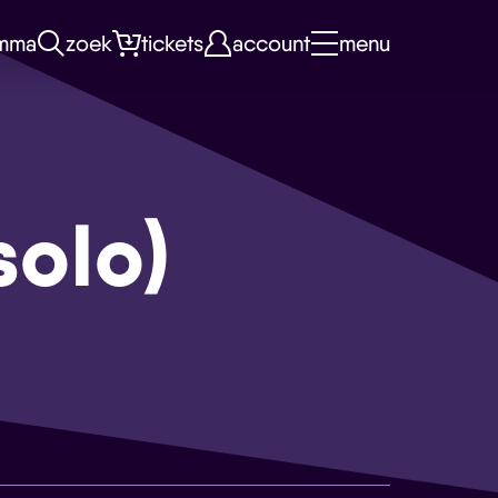
mma
zoek
tickets
account
menu
solo)