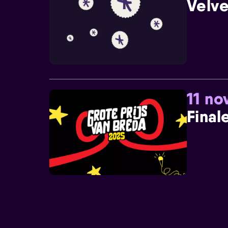
Velve
11 n
Final