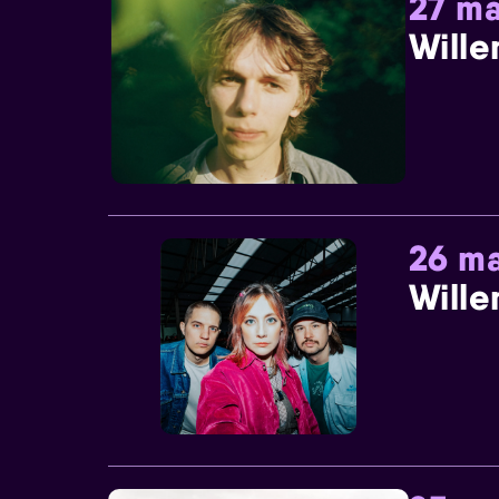
27 ma
Wille
26 ma
Wille