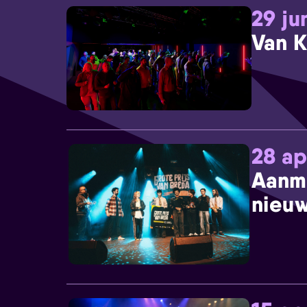
29 ju
Van K
28 ap
Aanm
nieuw