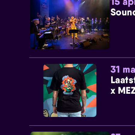
15 ap
Sound
31 ma
Laats
x MEZ