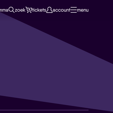
mma
zoek
tickets
account
menu