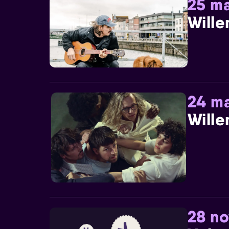
25 ma
Wille
24 ma
Wille
28 n