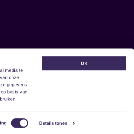
euwsbrief ontvangen?
OK
al media te
 van onze
deze gegevens
 op basis van
bruiken.
ing
Details tonen