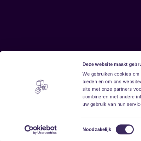
Deze website maakt gebru
Sitemap
We gebruiken cookies om c
bieden en om ons websitev
Home
Disclaimer
site met onze partners vo
Vrijwilligers
Toegankelijkheid
combineren met andere inf
Verhuur
Privacy & cookies
uw gebruik van hun service
Toestemmingsselectie
Noodzakelijk