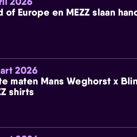
ril 2026
 of Europe en MEZZ slaan han
art 2026
te maten Mans Weghorst x Blin
Z shirts