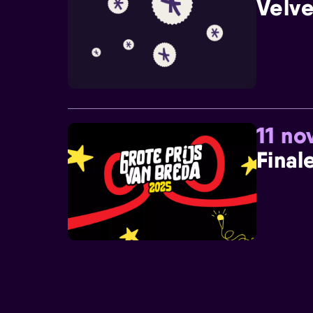
Velve
11 n
Final