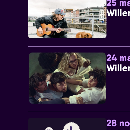
25 ma
Wille
24 ma
Wille
28 n