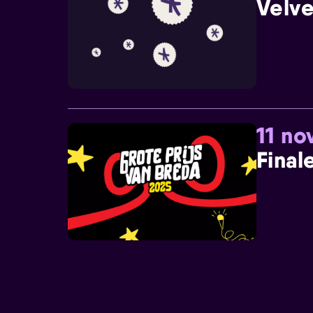
Velve
11 n
Final