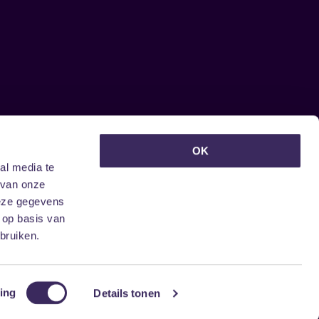
euwsbrief ontvangen?
OK
al media te
 van onze
deze gegevens
 op basis van
bruiken.
ing
Details tonen