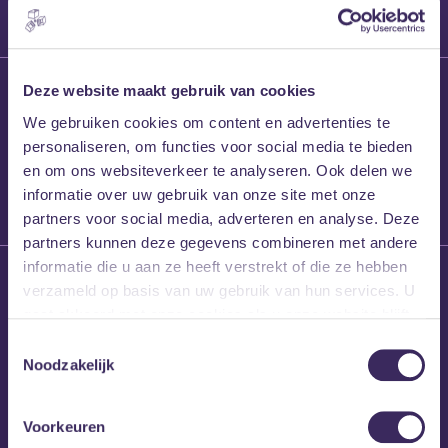
27 maart 2026
Deze website maakt gebruik van cookies
Willem’s Blog:
We gebruiken cookies om content en advertenties te
Frans Kalf
personaliseren, om functies voor social media te bieden
en om ons websiteverkeer te analyseren. Ook delen we
informatie over uw gebruik van onze site met onze
partners voor social media, adverteren en analyse. Deze
partners kunnen deze gegevens combineren met andere
informatie die u aan ze heeft verstrekt of die ze hebben
26 maart 2026
verzameld op basis van uw gebruik van hun services. U
Willem’s Blog: High
gaat akkoord met onze cookies als u onze website blijft
Hi
gebruiken.
Toestemmingsselectie
Noodzakelijk
Voorkeuren