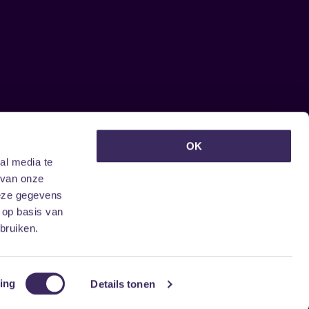
euwsbrief ontvangen?
OK
al media te
 van onze
deze gegevens
 op basis van
bruiken.
ing
Details tonen