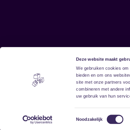
Deze website maakt gebru
Sitemap
We gebruiken cookies om c
bieden en om ons websitev
Home
Disclaimer
site met onze partners vo
Vrijwilligers
Toegankelijkheid
combineren met andere inf
Verhuur
Privacy & cookies
uw gebruik van hun service
Toestemmingsselectie
Noodzakelijk