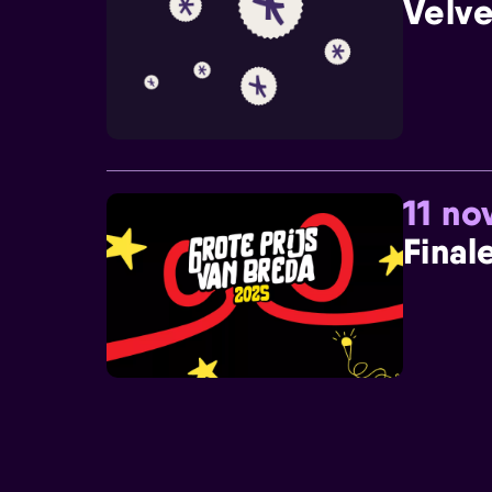
Velve
11 n
Final