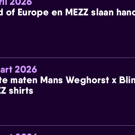
ril 2026
 of Europe en MEZZ slaan han
art 2026
te maten Mans Weghorst x Blin
Z shirts