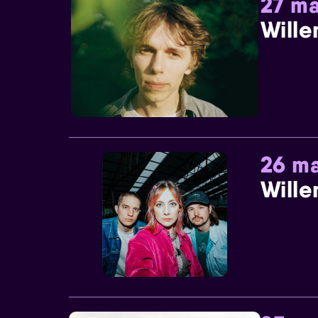
27 ma
Wille
26 ma
Wille