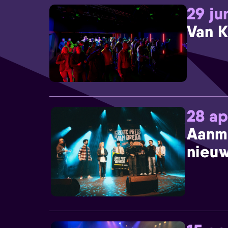
29 ju
Van K
28 ap
Aanm
nieuw