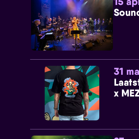
15 ap
Sound
31 ma
Laats
x MEZ