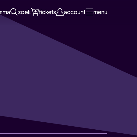
mma
zoek
tickets
account
menu