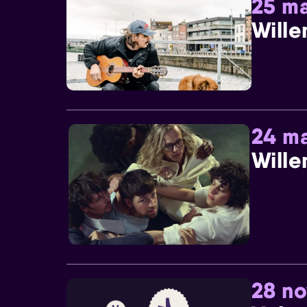
25 ma
Wille
24 ma
Wille
28 n