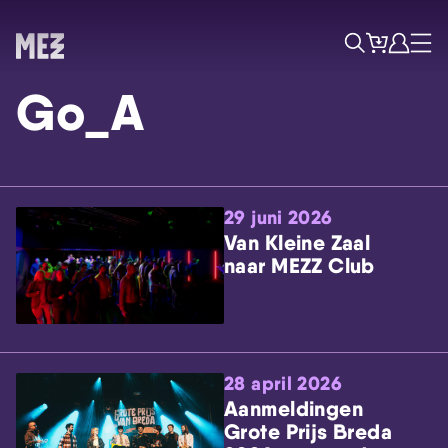
Tickets
Account
Progr
Menu
Zoek
Go_A
29 juni 2026
Van Kleine Zaal
naar MEZZ Club
Skip navigatie
28 april 2026
Aanmeldingen
Grote Prijs Breda