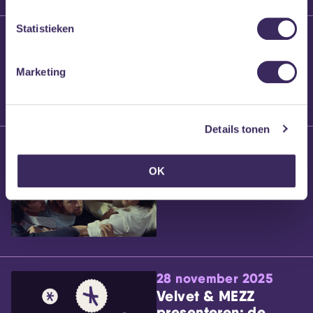
Statistieken
25 maart 2026
Willem’s Blog:
Brennt Vanneste
Marketing
Details tonen
24 maart 2026
Willem’s Blog: Ão
OK
28 november 2025
Velvet & MEZZ
presenteren: de