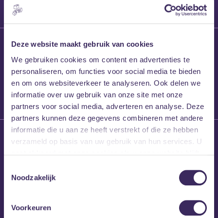
27 maart 2026
Deze website maakt gebruik van cookies
Willem’s Blog:
We gebruiken cookies om content en advertenties te
Frans Kalf
personaliseren, om functies voor social media te bieden
en om ons websiteverkeer te analyseren. Ook delen we
informatie over uw gebruik van onze site met onze
partners voor social media, adverteren en analyse. Deze
partners kunnen deze gegevens combineren met andere
informatie die u aan ze heeft verstrekt of die ze hebben
26 maart 2026
verzameld op basis van uw gebruik van hun services. U
Willem’s Blog: High
gaat akkoord met onze cookies als u onze website blijft
Hi
gebruiken.
Toestemmingsselectie
Noodzakelijk
Voorkeuren