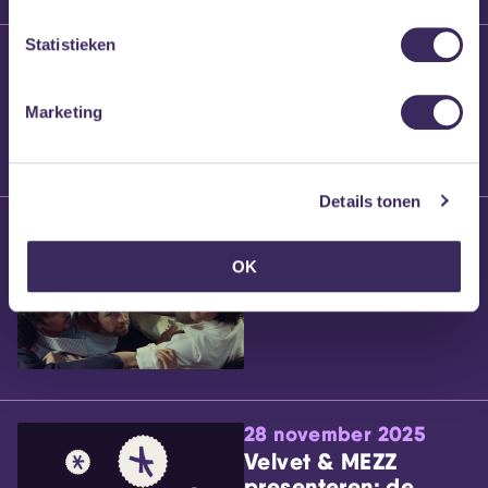
Statistieken
25 maart 2026
Willem’s Blog:
Brennt Vanneste
Marketing
Details tonen
24 maart 2026
Willem’s Blog: Ão
OK
28 november 2025
Velvet & MEZZ
presenteren: de