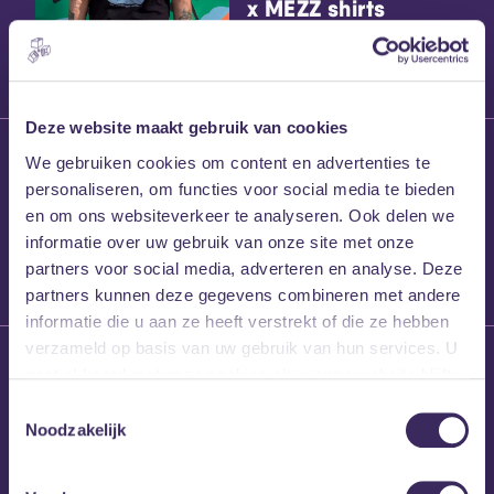
x MEZZ shirts
Deze website maakt gebruik van cookies
27 maart 2026
We gebruiken cookies om content en advertenties te
Willem’s Blog:
personaliseren, om functies voor social media te bieden
Frans Kalf
en om ons websiteverkeer te analyseren. Ook delen we
informatie over uw gebruik van onze site met onze
partners voor social media, adverteren en analyse. Deze
partners kunnen deze gegevens combineren met andere
informatie die u aan ze heeft verstrekt of die ze hebben
verzameld op basis van uw gebruik van hun services. U
26 maart 2026
gaat akkoord met onze cookies als u onze website blijft
Willem’s Blog: High
gebruiken.
Hi
Toestemmingsselectie
Noodzakelijk