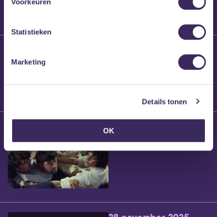
Voorkeuren
Statistieken
25 maart 2026
Willem’s Blog:
Marketing
Brennt Vanneste
Details tonen
24 maart 2026
OK
Willem’s Blog: Ão