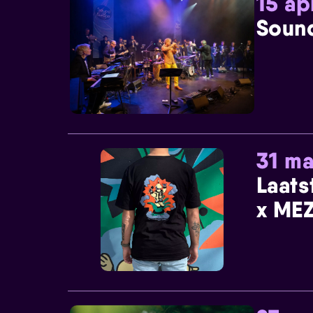
15 ap
Sound
31 ma
Laats
x MEZ