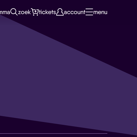
mma
zoek
tickets
account
menu