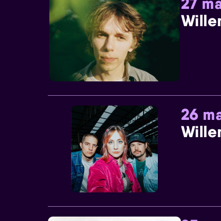
27 ma
Wille
26 ma
Wille