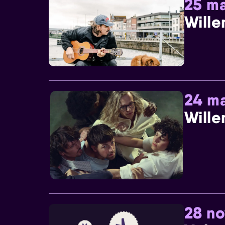
25 ma
Wille
24 ma
Wille
28 n