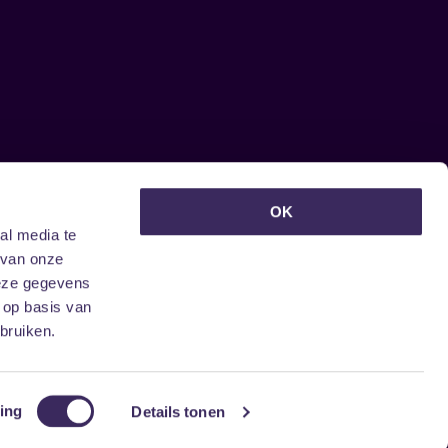
euwsbrief ontvangen?
OK
al media te
 van onze
deze gegevens
 op basis van
bruiken.
ing
Details tonen