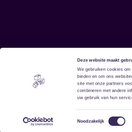
Deze website maakt gebru
Sitemap
We gebruiken cookies om c
bieden en om ons websitev
Home
Disclaimer
site met onze partners vo
Vrijwilligers
Toegankelijkheid
combineren met andere inf
Verhuur
Privacy & cookies
uw gebruik van hun service
Toestemmingsselectie
Noodzakelijk