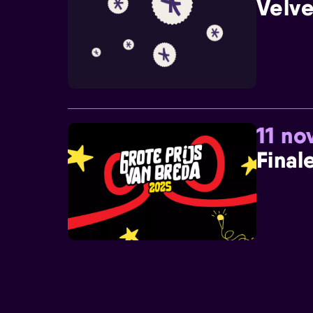
Velve
11 n
Final