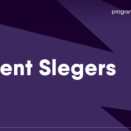
progra
ent Slegers
Skip navigatie