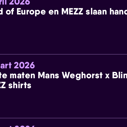
ril 2026
 of Europe en MEZZ slaan han
art 2026
te maten Mans Weghorst x Blin
Z shirts