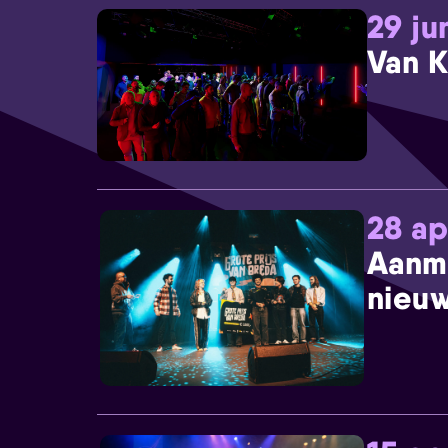
29 ju
Van K
28 ap
Aanm
nieuw