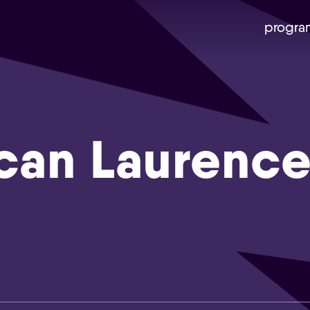
progra
can Laurenc
Skip navigatie