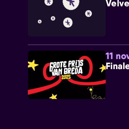
Velve
11 n
Final