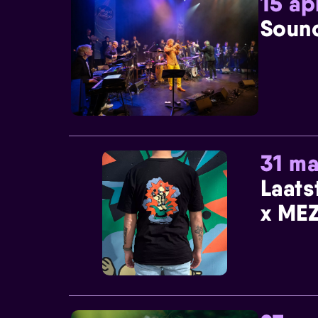
15 ap
Sound
31 ma
Laats
x MEZ