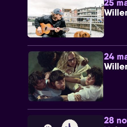
25 ma
Wille
24 ma
Wille
28 n