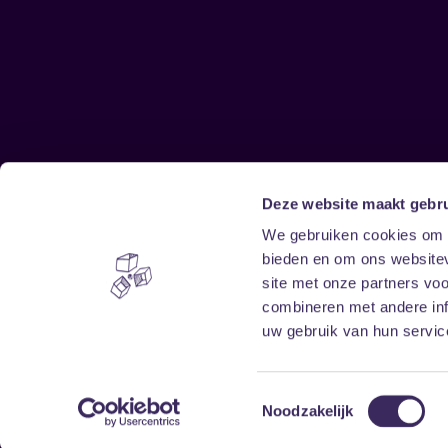
Deze website maakt gebru
Sitemap
We gebruiken cookies om c
bieden en om ons websitev
Home
Disclaimer
site met onze partners vo
Vrijwilligers
Toegankelijkheid
combineren met andere inf
Verhuur
Privacy & cookies
uw gebruik van hun service
Toestemmingsselectie
Noodzakelijk