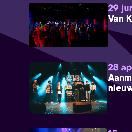
29 ju
Van K
28 ap
Aanm
nieuw