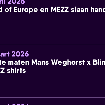
ril 2026
 of Europe en MEZZ slaan han
art 2026
te maten Mans Weghorst x Blin
Z shirts