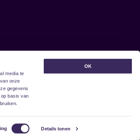
euwsbrief ontvangen?
OK
al media te
 van onze
deze gegevens
 op basis van
bruiken.
ing
Details tonen