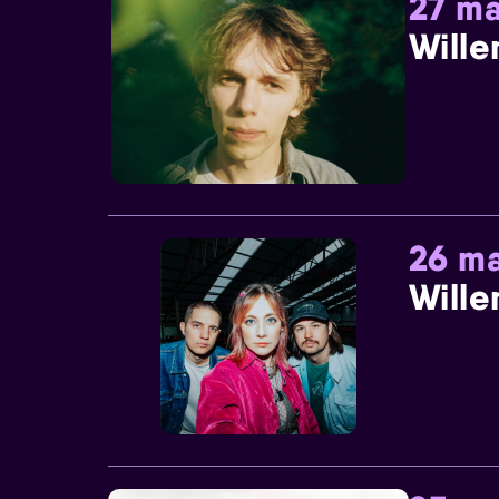
27 ma
Wille
26 ma
Wille