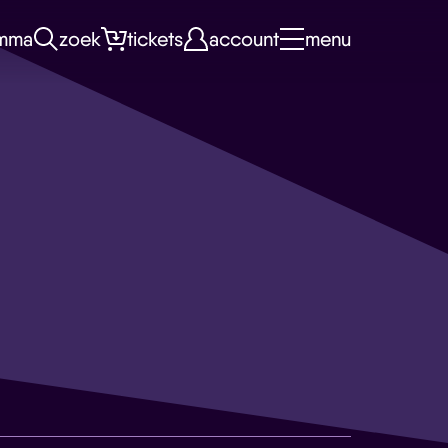
mma
zoek
tickets
account
menu
e