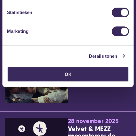
Statistieken
25 maart 2026
Willem’s Blog:
Brennt Vanneste
Marketing
Details tonen
24 maart 2026
Willem’s Blog: Ão
OK
28 november 2025
Velvet & MEZZ
presenteren: de