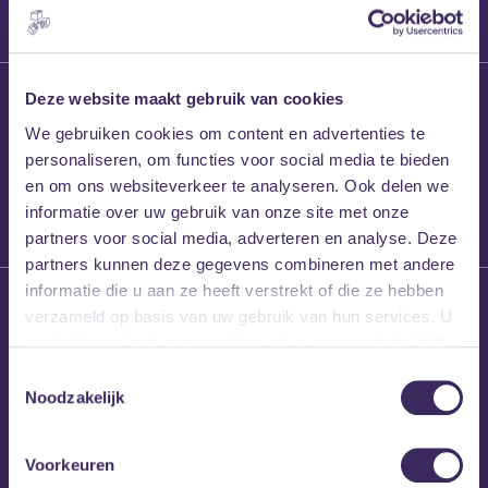
27 maart 2026
Deze website maakt gebruik van cookies
Willem’s Blog:
We gebruiken cookies om content en advertenties te
Frans Kalf
personaliseren, om functies voor social media te bieden
en om ons websiteverkeer te analyseren. Ook delen we
informatie over uw gebruik van onze site met onze
partners voor social media, adverteren en analyse. Deze
partners kunnen deze gegevens combineren met andere
informatie die u aan ze heeft verstrekt of die ze hebben
26 maart 2026
verzameld op basis van uw gebruik van hun services. U
Willem’s Blog: High
gaat akkoord met onze cookies als u onze website blijft
Hi
gebruiken.
Toestemmingsselectie
Noodzakelijk
Voorkeuren