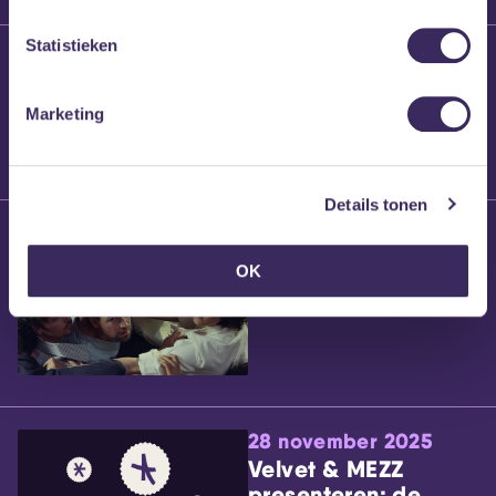
Statistieken
25 maart 2026
Willem’s Blog:
Brennt Vanneste
Marketing
Details tonen
24 maart 2026
Willem’s Blog: Ão
OK
28 november 2025
Velvet & MEZZ
presenteren: de