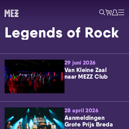
Tickets
Account
Progr
Menu
Zoek
Legends of Rock
29 juni 2026
Van Kleine Zaal
naar MEZZ Club
Skip navigatie
28 april 2026
Aanmeldingen
Grote Prijs Breda