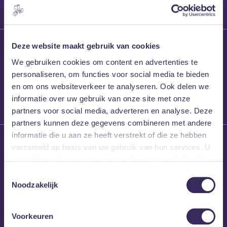
27 maart 2026
Deze website maakt gebruik van cookies
Willem’s Blog:
We gebruiken cookies om content en advertenties te
Frans Kalf
personaliseren, om functies voor social media te bieden
en om ons websiteverkeer te analyseren. Ook delen we
informatie over uw gebruik van onze site met onze
partners voor social media, adverteren en analyse. Deze
partners kunnen deze gegevens combineren met andere
informatie die u aan ze heeft verstrekt of die ze hebben
26 maart 2026
verzameld op basis van uw gebruik van hun services. U
Willem’s Blog: High
gaat akkoord met onze cookies als u onze website blijft
Hi
gebruiken.
Toestemmingsselectie
Noodzakelijk
Voorkeuren