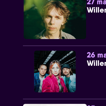
27 ma
Wille
26 ma
Wille