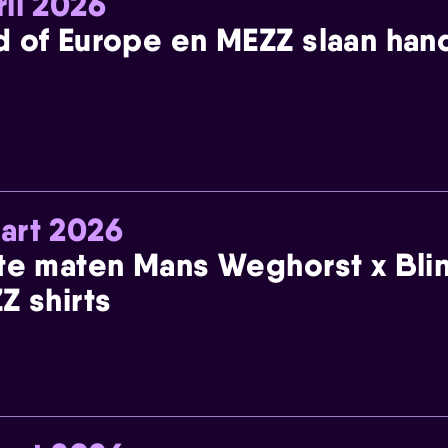
ril 2026
 of Europe en MEZZ slaan han
art 2026
te maten Mans Weghorst x Blin
Z shirts