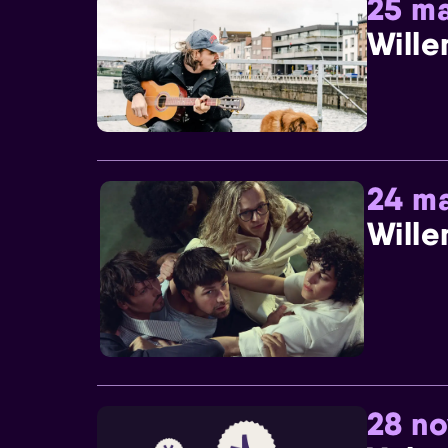
25 ma
Wille
24 ma
Wille
28 n