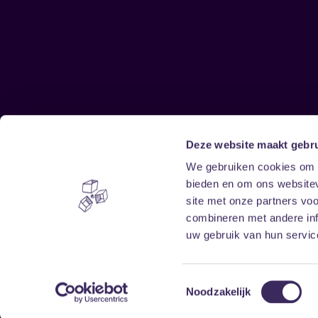
Deze website maakt gebru
Sitemap
We gebruiken cookies om c
bieden en om ons websitev
Home
Disclaimer
site met onze partners vo
Vrijwilligers
Toegankelijkheid
combineren met andere inf
Verhuur
Privacy & cookies
uw gebruik van hun service
Toestemmingsselectie
Noodzakelijk