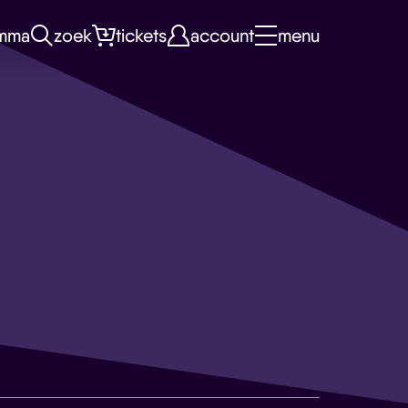
mma
zoek
tickets
account
menu