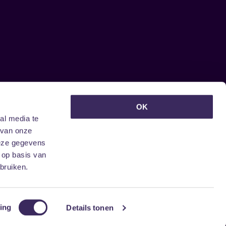
euwsbrief ontvangen?
OK
al media te
 van onze
deze gegevens
 op basis van
bruiken.
ing
Details tonen