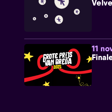
Velve
11 n
Final