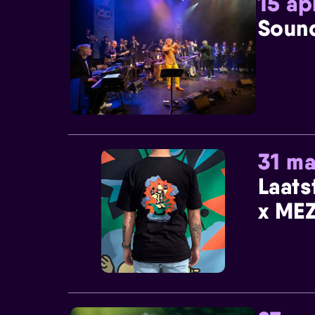
15 ap
Sound
31 ma
Laats
x MEZ