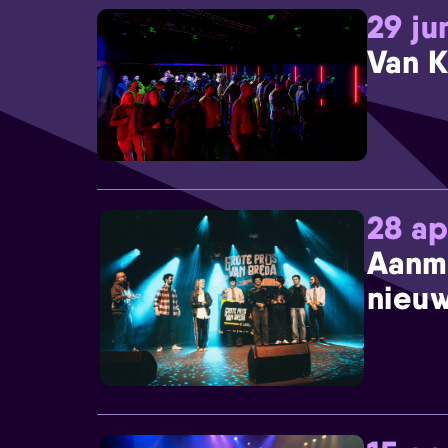
29 ju
Van K
28 ap
Aanm
nieuw