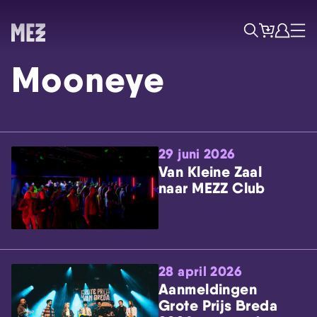
Tickets
Account
Progr
Menu
Zoek
Mooneye
29 juni 2026
Van Kleine Zaal
naar MEZZ Club
Skip navigatie
28 april 2026
Aanmeldingen
Grote Prijs Breda