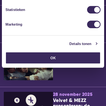
Statistieken
25 maart 2026
Willem’s Blog:
Brennt Vanneste
Marketing
Details tonen
24 maart 2026
Willem’s Blog: Ão
OK
28 november 2025
Velvet & MEZZ
presenteren: de