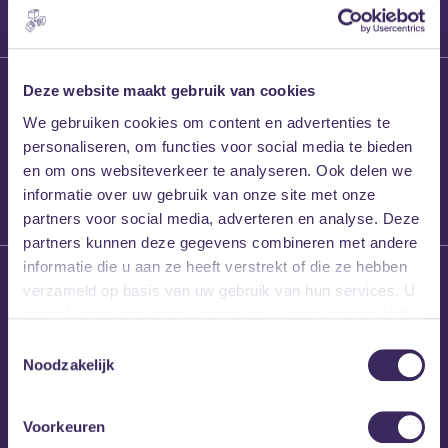
27 maart 2026
Deze website maakt gebruik van cookies
Willem’s Blog:
We gebruiken cookies om content en advertenties te
Frans Kalf
personaliseren, om functies voor social media te bieden
en om ons websiteverkeer te analyseren. Ook delen we
informatie over uw gebruik van onze site met onze
partners voor social media, adverteren en analyse. Deze
partners kunnen deze gegevens combineren met andere
informatie die u aan ze heeft verstrekt of die ze hebben
26 maart 2026
verzameld op basis van uw gebruik van hun services. U
Willem’s Blog: High
gaat akkoord met onze cookies als u onze website blijft
Hi
gebruiken.
Toestemmingsselectie
Noodzakelijk
Voorkeuren