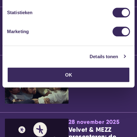
Statistieken
25 maart 2026
Willem’s Blog:
Brennt Vanneste
Marketing
Details tonen
24 maart 2026
Willem’s Blog: Ão
OK
28 november 2025
Velvet & MEZZ
presenteren: de