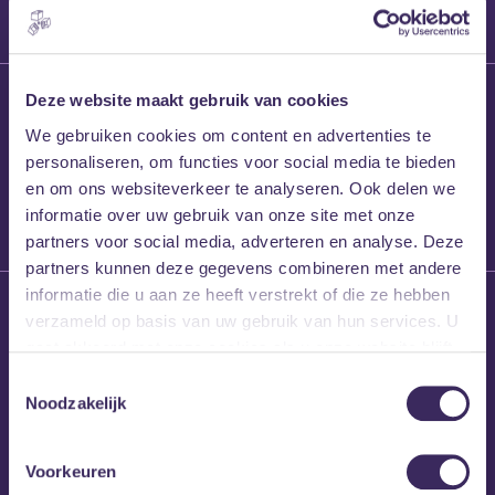
27 maart 2026
Deze website maakt gebruik van cookies
Willem’s Blog:
We gebruiken cookies om content en advertenties te
Frans Kalf
personaliseren, om functies voor social media te bieden
en om ons websiteverkeer te analyseren. Ook delen we
informatie over uw gebruik van onze site met onze
partners voor social media, adverteren en analyse. Deze
partners kunnen deze gegevens combineren met andere
informatie die u aan ze heeft verstrekt of die ze hebben
26 maart 2026
verzameld op basis van uw gebruik van hun services. U
Willem’s Blog: High
gaat akkoord met onze cookies als u onze website blijft
Hi
gebruiken.
Toestemmingsselectie
Noodzakelijk
Voorkeuren