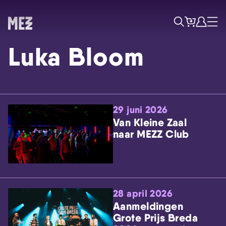
Tickets
Account
Progr
Menu
Zoek
Luka Bloom
29 juni 2026
Van Kleine Zaal
naar MEZZ Club
Skip navigatie
28 april 2026
Aanmeldingen
Grote Prijs Breda