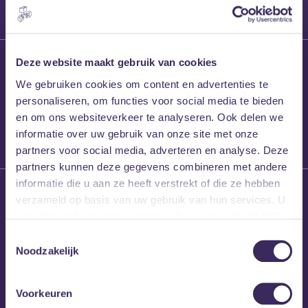
27 maart 2026
Deze website maakt gebruik van cookies
Willem’s Blog:
We gebruiken cookies om content en advertenties te
Frans Kalf
personaliseren, om functies voor social media te bieden
en om ons websiteverkeer te analyseren. Ook delen we
informatie over uw gebruik van onze site met onze
partners voor social media, adverteren en analyse. Deze
partners kunnen deze gegevens combineren met andere
informatie die u aan ze heeft verstrekt of die ze hebben
26 maart 2026
verzameld op basis van uw gebruik van hun services. U
Willem’s Blog: High
gaat akkoord met onze cookies als u onze website blijft
Hi
gebruiken.
Toestemmingsselectie
Noodzakelijk
Voorkeuren