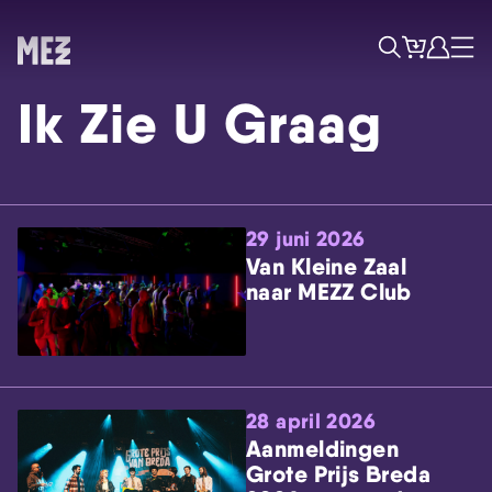
Tickets
Account
Progr
Menu
Zoek
Ik Zie U Graag
29 juni 2026
Van Kleine Zaal
naar MEZZ Club
Skip navigatie
28 april 2026
Aanmeldingen
Grote Prijs Breda