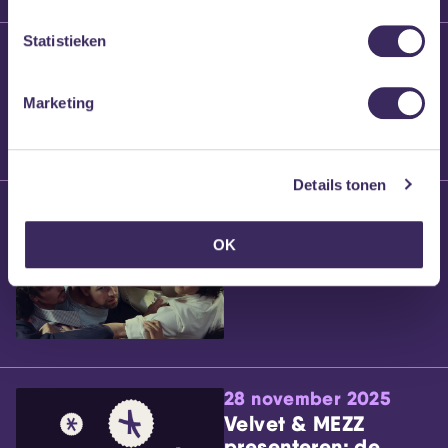
Statistieken
25 maart 2026
Willem’s Blog:
Brennt Vanneste
Marketing
Details tonen
24 maart 2026
Willem’s Blog: Ão
OK
28 november 2025
Velvet & MEZZ
presenteren: de