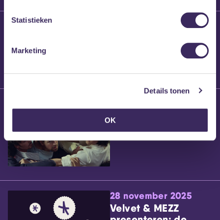
Statistieken
25 maart 2026
Willem’s Blog:
Brennt Vanneste
Marketing
Details tonen
24 maart 2026
Willem’s Blog: Ão
OK
28 november 2025
Velvet & MEZZ
presenteren: de