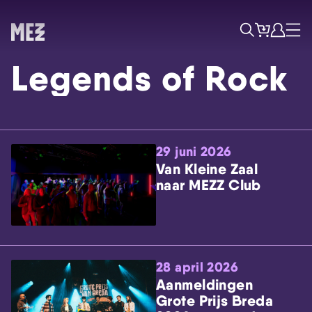
Tickets
Account
Progr
Menu
Zoek
Legends of Rock
29 juni 2026
Van Kleine Zaal
naar MEZZ Club
Skip navigatie
28 april 2026
Aanmeldingen
Grote Prijs Breda