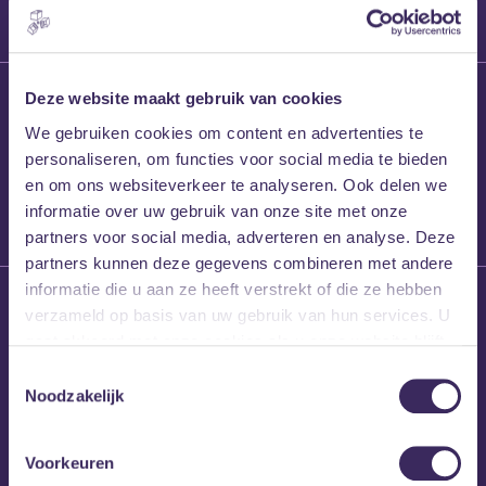
27 maart 2026
Deze website maakt gebruik van cookies
Willem’s Blog:
We gebruiken cookies om content en advertenties te
Frans Kalf
personaliseren, om functies voor social media te bieden
en om ons websiteverkeer te analyseren. Ook delen we
informatie over uw gebruik van onze site met onze
partners voor social media, adverteren en analyse. Deze
partners kunnen deze gegevens combineren met andere
informatie die u aan ze heeft verstrekt of die ze hebben
26 maart 2026
verzameld op basis van uw gebruik van hun services. U
Willem’s Blog: High
gaat akkoord met onze cookies als u onze website blijft
Hi
gebruiken.
Toestemmingsselectie
Noodzakelijk
Voorkeuren