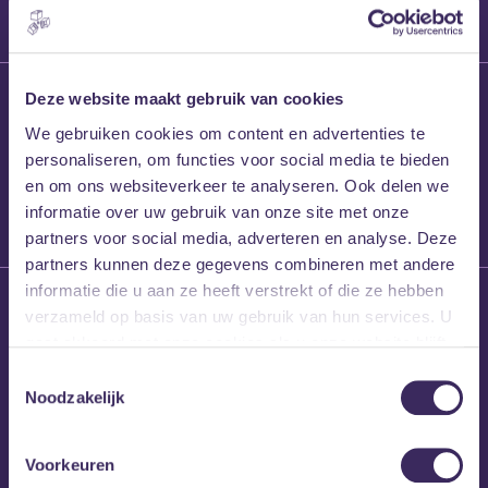
27 maart 2026
Deze website maakt gebruik van cookies
Willem’s Blog:
We gebruiken cookies om content en advertenties te
Frans Kalf
personaliseren, om functies voor social media te bieden
en om ons websiteverkeer te analyseren. Ook delen we
informatie over uw gebruik van onze site met onze
partners voor social media, adverteren en analyse. Deze
partners kunnen deze gegevens combineren met andere
informatie die u aan ze heeft verstrekt of die ze hebben
26 maart 2026
verzameld op basis van uw gebruik van hun services. U
Willem’s Blog: High
gaat akkoord met onze cookies als u onze website blijft
Hi
gebruiken.
Toestemmingsselectie
Noodzakelijk
Voorkeuren