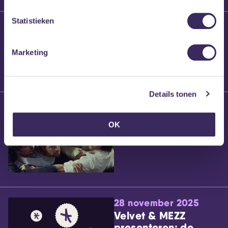
Statistieken
25 maart 2026
Willem’s Blog:
Brennt Vanneste
Marketing
Details tonen
24 maart 2026
Willem’s Blog: Ão
OK
28 november 2025
Velvet & MEZZ
presenteren: de