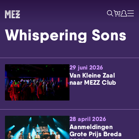
Tickets
Account
Progr
Menu
Zoek
Whispering Sons
29 juni 2026
Van Kleine Zaal
naar MEZZ Club
Skip navigatie
28 april 2026
Aanmeldingen
Grote Prijs Breda