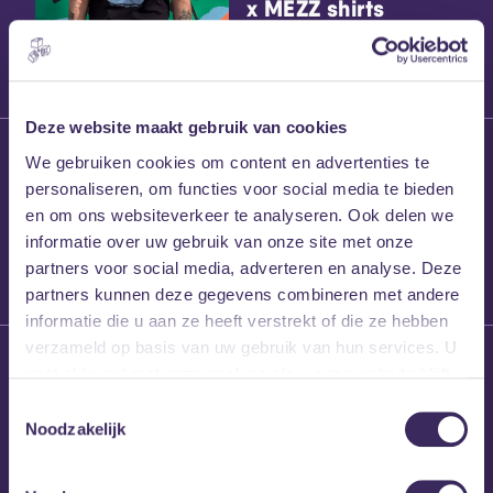
x MEZZ shirts
Deze website maakt gebruik van cookies
27 maart 2026
We gebruiken cookies om content en advertenties te
Willem’s Blog:
personaliseren, om functies voor social media te bieden
Frans Kalf
en om ons websiteverkeer te analyseren. Ook delen we
informatie over uw gebruik van onze site met onze
partners voor social media, adverteren en analyse. Deze
partners kunnen deze gegevens combineren met andere
informatie die u aan ze heeft verstrekt of die ze hebben
verzameld op basis van uw gebruik van hun services. U
26 maart 2026
gaat akkoord met onze cookies als u onze website blijft
Willem’s Blog: High
gebruiken.
Hi
Toestemmingsselectie
Noodzakelijk