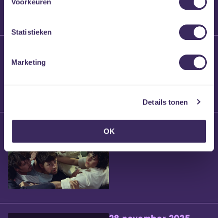
Voorkeuren
Statistieken
25 maart 2026
Willem’s Blog:
Marketing
Brennt Vanneste
Details tonen
24 maart 2026
OK
Willem’s Blog: Ão