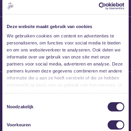
27 maart 2026
Deze website maakt gebruik van cookies
Willem’s Blog:
We gebruiken cookies om content en advertenties te
Frans Kalf
personaliseren, om functies voor social media te bieden
en om ons websiteverkeer te analyseren. Ook delen we
informatie over uw gebruik van onze site met onze
partners voor social media, adverteren en analyse. Deze
partners kunnen deze gegevens combineren met andere
informatie die u aan ze heeft verstrekt of die ze hebben
26 maart 2026
verzameld op basis van uw gebruik van hun services. U
Willem’s Blog: High
gaat akkoord met onze cookies als u onze website blijft
Hi
gebruiken.
Toestemmingsselectie
Noodzakelijk
Voorkeuren