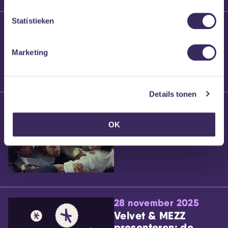
Statistieken
25 maart 2026
Willem’s Blog:
Brennt Vanneste
Marketing
Details tonen
24 maart 2026
Willem’s Blog: Ão
OK
28 november 2025
Velvet & MEZZ
presenteren: de