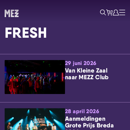
Tickets
Account
Progr
Menu
Zoek
FRESH
29 juni 2026
Van Kleine Zaal
naar MEZZ Club
Skip navigatie
28 april 2026
Aanmeldingen
Grote Prijs Breda