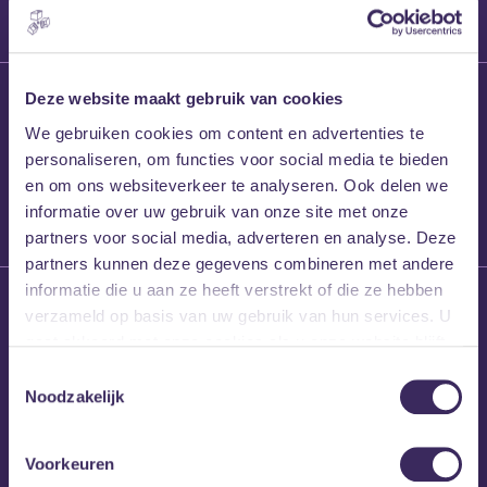
27 maart 2026
Deze website maakt gebruik van cookies
Willem’s Blog:
We gebruiken cookies om content en advertenties te
Frans Kalf
personaliseren, om functies voor social media te bieden
en om ons websiteverkeer te analyseren. Ook delen we
informatie over uw gebruik van onze site met onze
partners voor social media, adverteren en analyse. Deze
partners kunnen deze gegevens combineren met andere
informatie die u aan ze heeft verstrekt of die ze hebben
26 maart 2026
verzameld op basis van uw gebruik van hun services. U
Willem’s Blog: High
gaat akkoord met onze cookies als u onze website blijft
Hi
gebruiken.
Toestemmingsselectie
Noodzakelijk
Voorkeuren