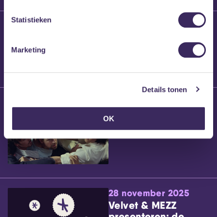
Statistieken
25 maart 2026
Willem’s Blog:
Brennt Vanneste
Marketing
Details tonen
24 maart 2026
Willem’s Blog: Ão
OK
28 november 2025
Velvet & MEZZ
presenteren: de