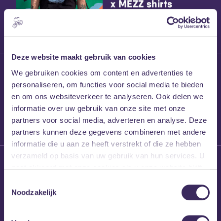
x MEZZ shirts
Deze website maakt gebruik van cookies
27 maart 2026
We gebruiken cookies om content en advertenties te
Willem’s Blog:
personaliseren, om functies voor social media te bieden
Frans Kalf
en om ons websiteverkeer te analyseren. Ook delen we
informatie over uw gebruik van onze site met onze
partners voor social media, adverteren en analyse. Deze
partners kunnen deze gegevens combineren met andere
informatie die u aan ze heeft verstrekt of die ze hebben
verzameld op basis van uw gebruik van hun services. U
26 maart 2026
gaat akkoord met onze cookies als u onze website blijft
Willem’s Blog: High
gebruiken.
Hi
Toestemmingsselectie
Noodzakelijk