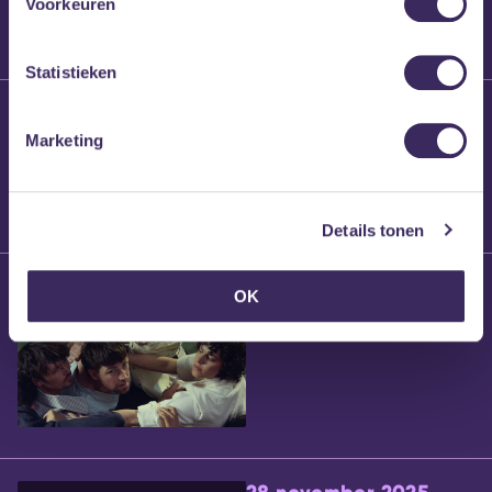
Voorkeuren
Statistieken
25 maart 2026
Willem’s Blog:
Marketing
Brennt Vanneste
Details tonen
24 maart 2026
OK
Willem’s Blog: Ão