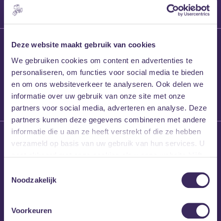
27 maart 2026
Deze website maakt gebruik van cookies
Willem’s Blog:
We gebruiken cookies om content en advertenties te
Frans Kalf
personaliseren, om functies voor social media te bieden
en om ons websiteverkeer te analyseren. Ook delen we
informatie over uw gebruik van onze site met onze
partners voor social media, adverteren en analyse. Deze
partners kunnen deze gegevens combineren met andere
informatie die u aan ze heeft verstrekt of die ze hebben
26 maart 2026
verzameld op basis van uw gebruik van hun services. U
Willem’s Blog: High
gaat akkoord met onze cookies als u onze website blijft
Hi
gebruiken.
Toestemmingsselectie
Noodzakelijk
Voorkeuren