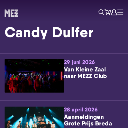
Tickets
Account
Progr
Menu
Zoek
Candy Dulfer
29 juni 2026
Van Kleine Zaal
naar MEZZ Club
Skip navigatie
28 april 2026
Aanmeldingen
Grote Prijs Breda