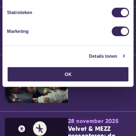
Statistieken
25 maart 2026
Willem’s Blog:
Brennt Vanneste
Marketing
Details tonen
24 maart 2026
Willem’s Blog: Ão
OK
28 november 2025
Velvet & MEZZ
presenteren: de