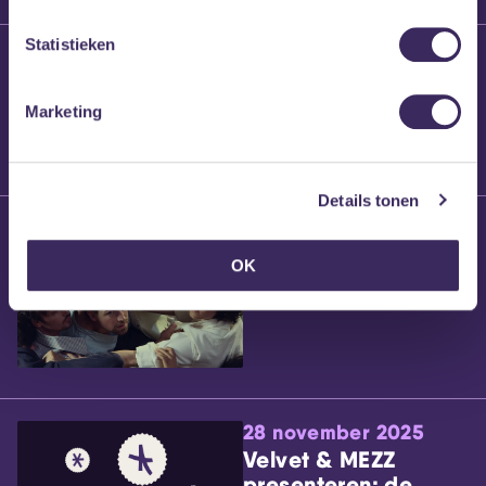
Statistieken
25 maart 2026
Willem’s Blog:
Brennt Vanneste
Marketing
Details tonen
24 maart 2026
Willem’s Blog: Ão
OK
28 november 2025
Velvet & MEZZ
presenteren: de