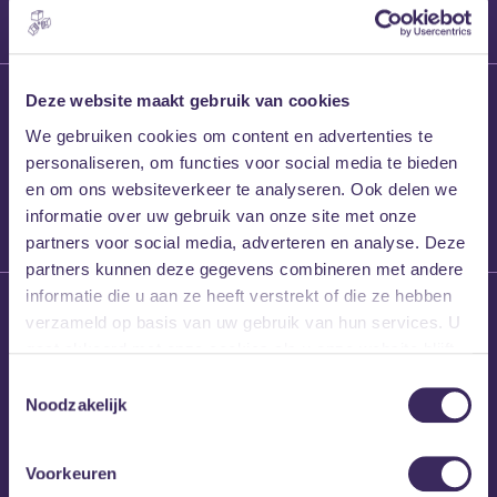
27 maart 2026
Deze website maakt gebruik van cookies
Willem’s Blog:
We gebruiken cookies om content en advertenties te
Frans Kalf
personaliseren, om functies voor social media te bieden
en om ons websiteverkeer te analyseren. Ook delen we
informatie over uw gebruik van onze site met onze
partners voor social media, adverteren en analyse. Deze
partners kunnen deze gegevens combineren met andere
informatie die u aan ze heeft verstrekt of die ze hebben
26 maart 2026
verzameld op basis van uw gebruik van hun services. U
Willem’s Blog: High
gaat akkoord met onze cookies als u onze website blijft
Hi
gebruiken.
Toestemmingsselectie
Noodzakelijk
Voorkeuren