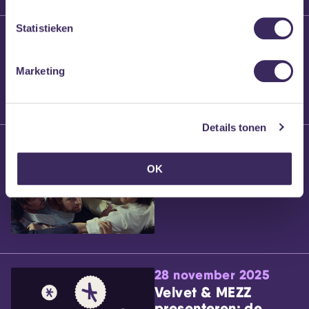
Statistieken
25 maart 2026
Willem’s Blog:
Brennt Vanneste
Marketing
Details tonen
24 maart 2026
Willem’s Blog: Ão
OK
28 november 2025
Velvet & MEZZ
presenteren: de