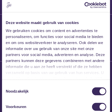
27 maart 2026
Deze website maakt gebruik van cookies
Willem’s Blog:
We gebruiken cookies om content en advertenties te
Frans Kalf
personaliseren, om functies voor social media te bieden
en om ons websiteverkeer te analyseren. Ook delen we
informatie over uw gebruik van onze site met onze
partners voor social media, adverteren en analyse. Deze
partners kunnen deze gegevens combineren met andere
informatie die u aan ze heeft verstrekt of die ze hebben
26 maart 2026
verzameld op basis van uw gebruik van hun services. U
Willem’s Blog: High
gaat akkoord met onze cookies als u onze website blijft
Hi
gebruiken.
Toestemmingsselectie
Noodzakelijk
Voorkeuren