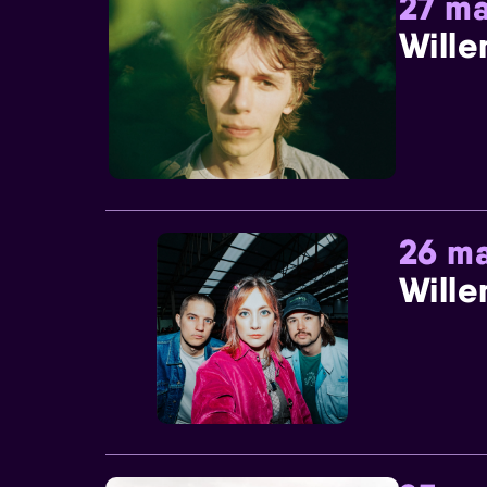
27 ma
Wille
26 ma
Wille