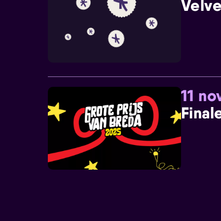
Velve
11 n
Final