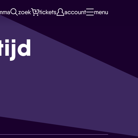
mma
zoek
tickets
account
menu
tijd