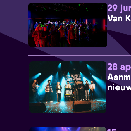
29 ju
Van K
28 ap
Aanm
nieuw