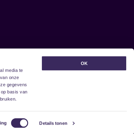
euwsbrief ontvangen?
OK
al media te
 van onze
deze gegevens
 op basis van
bruiken.
ing
Details tonen