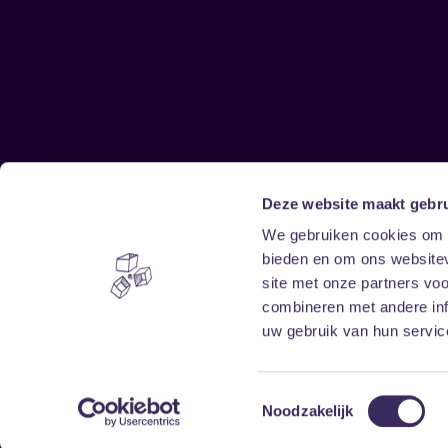
Deze website maakt gebru
Sitemap
We gebruiken cookies om c
bieden en om ons websitev
Home
Disclaimer
site met onze partners vo
Vrijwilligers
Toegankelijkheid
combineren met andere inf
Verhuur
Privacy & cookies
uw gebruik van hun service
Toestemmingsselectie
Noodzakelijk