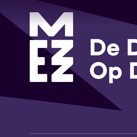
De D
Op 