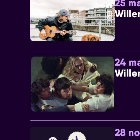
25 ma
Wille
24 ma
Wille
28 n