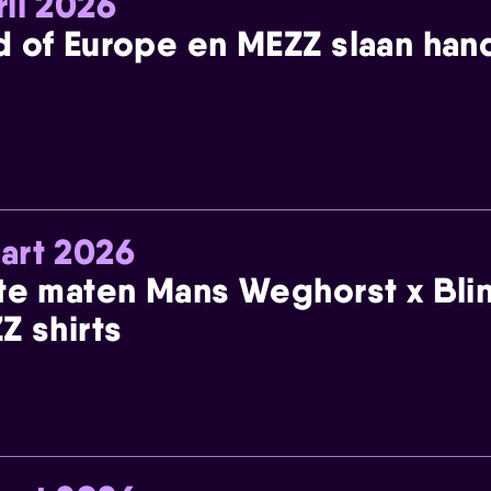
ril 2026
 of Europe en MEZZ slaan han
art 2026
te maten Mans Weghorst x Blin
Z shirts