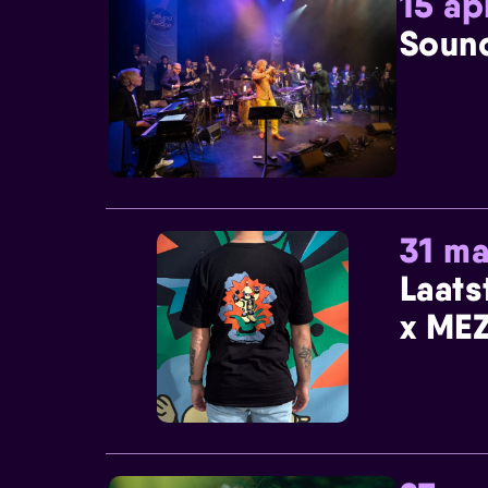
15 ap
Sound
31 ma
Laats
x MEZ