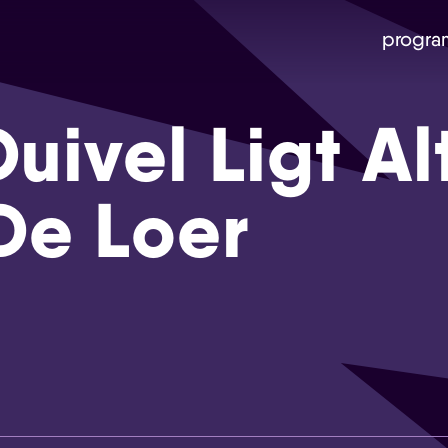
progra
uivel Ligt Al
De Loer
Skip navigatie