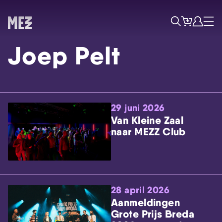
Tickets
Account
Progr
Menu
Zoek
Joep Pelt
29 juni 2026
Van Kleine Zaal
naar MEZZ Club
Skip navigatie
28 april 2026
Aanmeldingen
Grote Prijs Breda