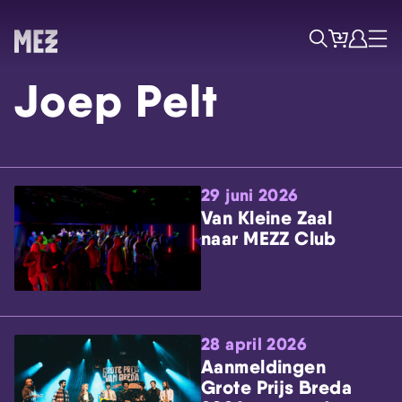
Tickets
Account
Progr
Menu
Zoek
Joep Pelt
29 juni 2026
Van Kleine Zaal
naar MEZZ Club
Skip navigatie
28 april 2026
Aanmeldingen
Grote Prijs Breda