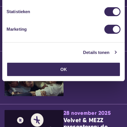
Statistieken
25 maart 2026
Willem’s Blog:
Brennt Vanneste
Marketing
Details tonen
24 maart 2026
Willem’s Blog: Ão
OK
28 november 2025
Velvet & MEZZ
presenteren: de