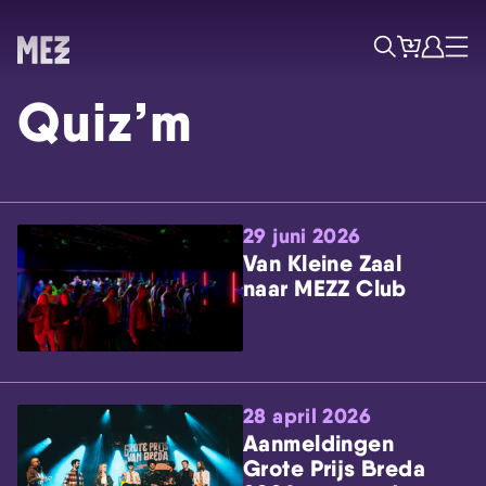
Tickets
Account
Progr
Menu
Zoek
Quiz’m
29 juni 2026
Van Kleine Zaal
naar MEZZ Club
Skip navigatie
28 april 2026
Aanmeldingen
Grote Prijs Breda