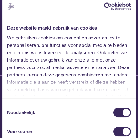
27 maart 2026
Deze website maakt gebruik van cookies
Willem’s Blog:
We gebruiken cookies om content en advertenties te
Frans Kalf
personaliseren, om functies voor social media te bieden
en om ons websiteverkeer te analyseren. Ook delen we
informatie over uw gebruik van onze site met onze
partners voor social media, adverteren en analyse. Deze
partners kunnen deze gegevens combineren met andere
informatie die u aan ze heeft verstrekt of die ze hebben
26 maart 2026
verzameld op basis van uw gebruik van hun services. U
Willem’s Blog: High
gaat akkoord met onze cookies als u onze website blijft
Hi
gebruiken.
Toestemmingsselectie
Noodzakelijk
Voorkeuren