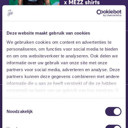
x MEZZ shirts
Deze website maakt gebruik van cookies
27 maart 2026
We gebruiken cookies om content en advertenties te
Willem’s Blog:
personaliseren, om functies voor social media te bieden
Frans Kalf
en om ons websiteverkeer te analyseren. Ook delen we
informatie over uw gebruik van onze site met onze
partners voor social media, adverteren en analyse. Deze
partners kunnen deze gegevens combineren met andere
informatie die u aan ze heeft verstrekt of die ze hebben
verzameld op basis van uw gebruik van hun services. U
26 maart 2026
gaat akkoord met onze cookies als u onze website blijft
Willem’s Blog: High
gebruiken.
Hi
Toestemmingsselectie
Noodzakelijk