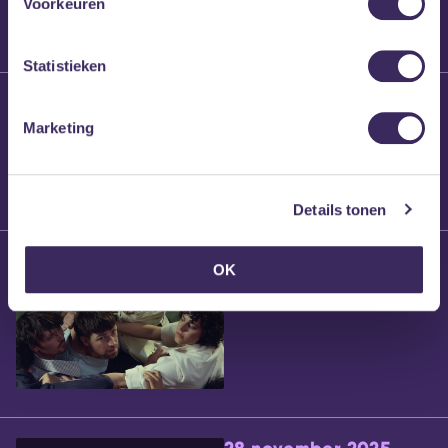
Voorkeuren
Statistieken
25 maart 2026
Willem’s Blog:
Marketing
Brennt Vanneste
Details tonen
24 maart 2026
OK
Willem’s Blog: Ão