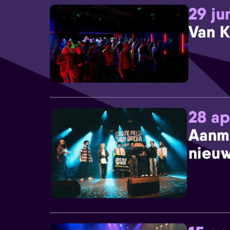
29 ju
Van K
28 ap
Aanm
nieuw