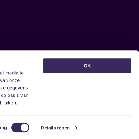
euwsbrief ontvangen?
OK
al media te
 van onze
deze gegevens
 op basis van
bruiken.
ing
Details tonen