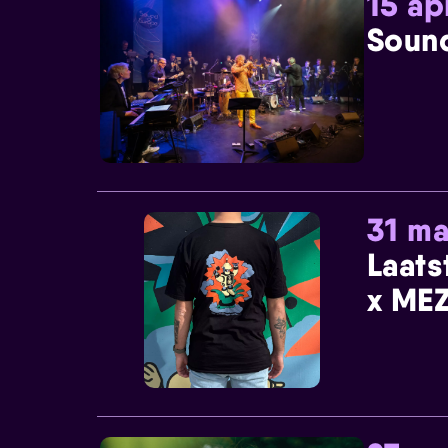
15 ap
Sound
31 ma
Laats
x MEZ