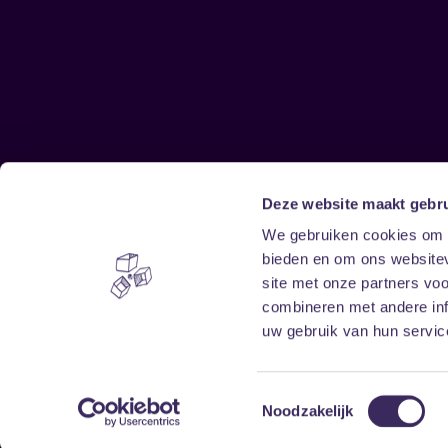
Deze website maakt gebru
Sitemap
We gebruiken cookies om c
bieden en om ons websitev
Home
Disclaimer
site met onze partners vo
Vrijwilligers
Toegankelijkheid
combineren met andere inf
Verhuur
Privacy & cookies
uw gebruik van hun service
Toestemmingsselectie
Noodzakelijk