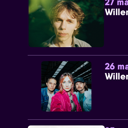
27 ma
Wille
26 ma
Wille