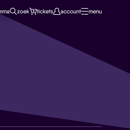
mma
zoek
tickets
account
menu