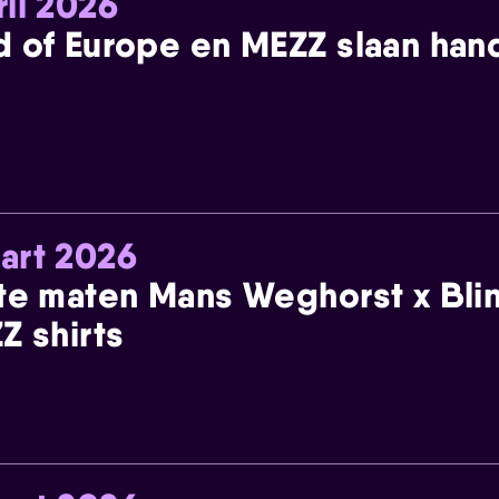
ril 2026
 of Europe en MEZZ slaan han
art 2026
te maten Mans Weghorst x Blin
Z shirts