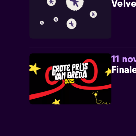
Velve
11 n
Final