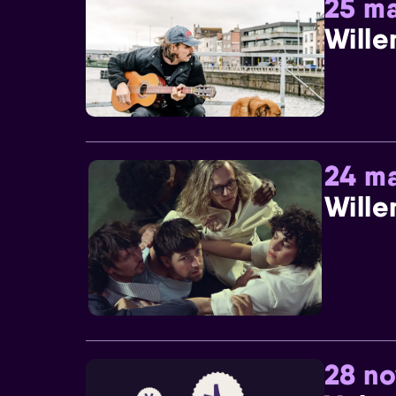
25 ma
Wille
24 ma
Wille
28 n