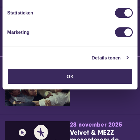
Statistieken
25 maart 2026
Willem’s Blog:
Brennt Vanneste
Marketing
Details tonen
24 maart 2026
Willem’s Blog: Ão
OK
28 november 2025
Velvet & MEZZ
presenteren: de