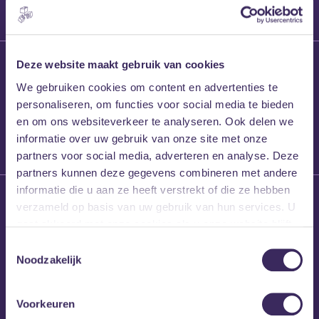
27 maart 2026
Deze website maakt gebruik van cookies
Willem’s Blog:
We gebruiken cookies om content en advertenties te
Frans Kalf
personaliseren, om functies voor social media te bieden
en om ons websiteverkeer te analyseren. Ook delen we
informatie over uw gebruik van onze site met onze
partners voor social media, adverteren en analyse. Deze
partners kunnen deze gegevens combineren met andere
informatie die u aan ze heeft verstrekt of die ze hebben
26 maart 2026
verzameld op basis van uw gebruik van hun services. U
Willem’s Blog: High
gaat akkoord met onze cookies als u onze website blijft
Hi
gebruiken.
Toestemmingsselectie
Noodzakelijk
Voorkeuren