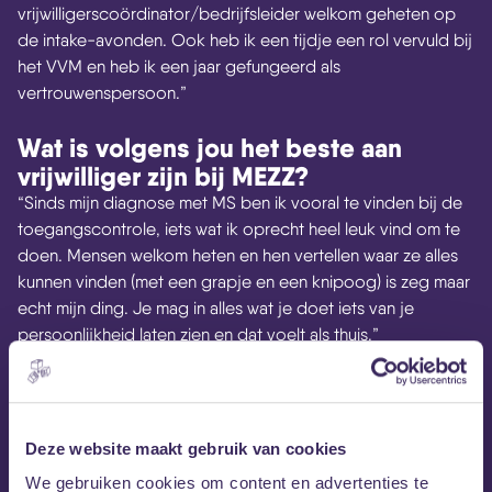
vrijwilligerscoördinator/bedrijfsleider welkom geheten op
de intake-avonden. Ook heb ik een tijdje een rol vervuld bij
het VVM en heb ik een jaar gefungeerd als
vertrouwenspersoon.”
Wat is volgens jou het beste aan
vrijwilliger zijn bij MEZZ?
“Sinds mijn diagnose met MS ben ik vooral te vinden bij de
toegangscontrole, iets wat ik oprecht heel leuk vind om te
doen. Mensen welkom heten en hen vertellen waar ze alles
kunnen vinden (met een grapje en een knipoog) is zeg maar
echt mijn ding. Je mag in alles wat je doet iets van je
persoonlijkheid laten zien en dat voelt als thuis.”
“Maar ook de muziek en de bedrijfsvoering. Je ziet hoe het
bedrijf in tijd investeert in de werknemers. MEZZ is een
poppodium dat draait op vrijwilligers en daar wordt dan
Deze website maakt gebruik van cookies
ook in geïnvesteerd. Iedereen kan een podium krijgen, net
We gebruiken cookies om content en advertenties te