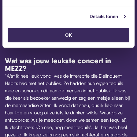
respecteert elkaar. Het is één mooi netwerk dat je
erbij krijgt. Ik krijg altijd een warm fuzzy feeling als
Details tonen
ik denk aan ‘de bende’ van MEZZ.”
OK
Wat was jouw leukste concert in
MEZZ?
“Wat ik heel leuk vond, was de interactie die Delinquent
Habits had met het publiek. Ze hadden hun eigen tequila
mee en schonken dit aan de mensen in het publiek. Ik was
die keer als bezoeker aanwezig en zag een meisje alleen bij
de merchandise zitten. Ik vond dat sneu, dus ik liep naar
haar toe en vroeg of ze iets te drinken wilde. Waarop ze
antwoorde: ‘Als je meedoet, doen we samen een tequila!’.
Ik dacht toen: ‘Oh nee, nog meer tequila’. Ja, het was heel
gezellig. Ik kreeg zelfs nog een shirt achteraf en sta op de