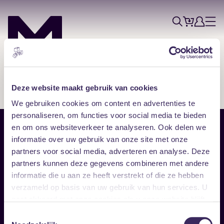
Tickets
Account
Progr
Menu
Zoek
Skip navigatie
Deze website maakt gebruik van cookies
We gebruiken cookies om content en advertenties te
personaliseren, om functies voor social media te bieden
en om ons websiteverkeer te analyseren. Ook delen we
Sitemap
informatie over uw gebruik van onze site met onze
partners voor social media, adverteren en analyse. Deze
Home
Disclaimer
partners kunnen deze gegevens combineren met andere
Vrijwilligers
Toegankelijkheid
informatie die u aan ze heeft verstrekt of die ze hebben
Verhuur
Privacy & cookies
Follow
verzameld op basis van uw gebruik van hun services. U
gaat akkoord met onze cookies als u onze website blijft
gebruiken.
Facebook
Instagram
LinkedIn
Toestemmingsselectie