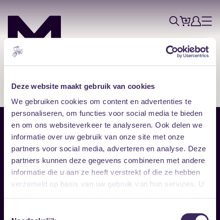
Tickets
Account
Progr
Menu
Zoek
Skip navigatie
Deze website maakt gebruik van cookies
We gebruiken cookies om content en advertenties te
personaliseren, om functies voor social media te bieden
en om ons websiteverkeer te analyseren. Ook delen we
Sitemap
informatie over uw gebruik van onze site met onze
partners voor social media, adverteren en analyse. Deze
Home
Disclaimer
partners kunnen deze gegevens combineren met andere
Vrijwilligers
Toegankelijkheid
informatie die u aan ze heeft verstrekt of die ze hebben
Verhuur
Privacy & cookies
Follow
verzameld op basis van uw gebruik van hun services. U
gaat akkoord met onze cookies als u onze website blijft
gebruiken.
Facebook
Instagram
LinkedIn
Toestemmingsselectie