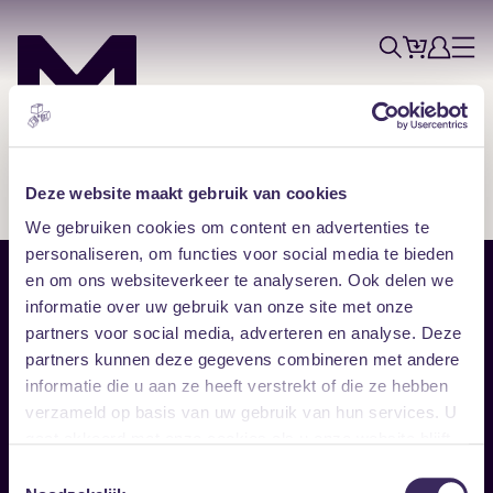
Tickets
Account
Progr
Menu
Zoek
Skip navigatie
Deze website maakt gebruik van cookies
We gebruiken cookies om content en advertenties te
personaliseren, om functies voor social media te bieden
en om ons websiteverkeer te analyseren. Ook delen we
Sitemap
informatie over uw gebruik van onze site met onze
partners voor social media, adverteren en analyse. Deze
Home
Disclaimer
partners kunnen deze gegevens combineren met andere
Vrijwilligers
Toegankelijkheid
informatie die u aan ze heeft verstrekt of die ze hebben
Verhuur
Privacy & cookies
Follow
verzameld op basis van uw gebruik van hun services. U
gaat akkoord met onze cookies als u onze website blijft
gebruiken.
Facebook
Instagram
LinkedIn
Toestemmingsselectie