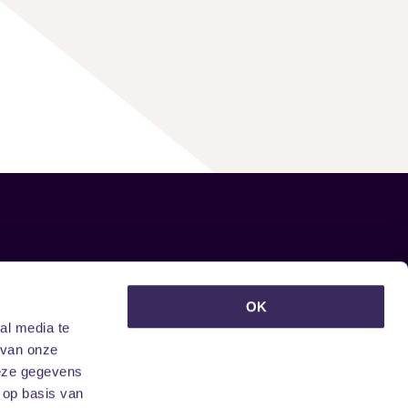
euwsbrief ontvangen?
OK
al media te
 van onze
deze gegevens
 op basis van