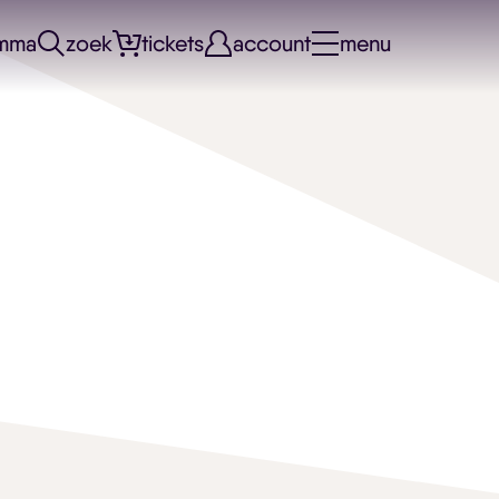
mma
zoek
tickets
account
menu