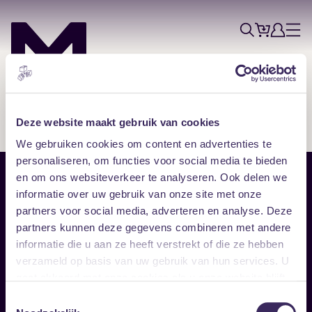
Tickets
Account
Progr
Menu
Zoek
Skip navigatie
Deze website maakt gebruik van cookies
We gebruiken cookies om content en advertenties te
personaliseren, om functies voor social media te bieden
en om ons websiteverkeer te analyseren. Ook delen we
Sitemap
informatie over uw gebruik van onze site met onze
partners voor social media, adverteren en analyse. Deze
Home
Disclaimer
partners kunnen deze gegevens combineren met andere
Vrijwilligers
Toegankelijkheid
informatie die u aan ze heeft verstrekt of die ze hebben
Verhuur
Privacy & cookies
Follow
verzameld op basis van uw gebruik van hun services. U
gaat akkoord met onze cookies als u onze website blijft
gebruiken.
Facebook
Instagram
LinkedIn
Toestemmingsselectie