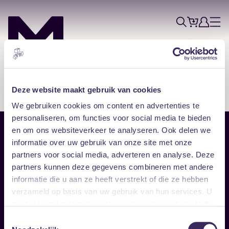
Tickets
Account
Progr
Menu
Zoek
Skip navigatie
Deze website maakt gebruik van cookies
We gebruiken cookies om content en advertenties te
personaliseren, om functies voor social media te bieden
en om ons websiteverkeer te analyseren. Ook delen we
Sitemap
informatie over uw gebruik van onze site met onze
partners voor social media, adverteren en analyse. Deze
Home
Disclaimer
partners kunnen deze gegevens combineren met andere
Vrijwilligers
Toegankelijkheid
informatie die u aan ze heeft verstrekt of die ze hebben
Verhuur
Privacy & cookies
Follow
verzameld op basis van uw gebruik van hun services. U
gaat akkoord met onze cookies als u onze website blijft
gebruiken.
Facebook
Instagram
LinkedIn
Toestemmingsselectie