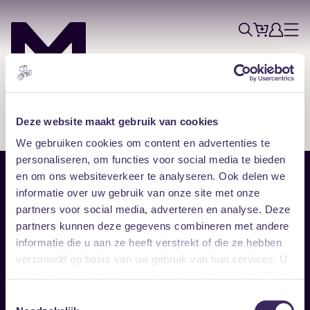
Tickets
Account
Progr
Menu
Zoek
Skip navigatie
Deze website maakt gebruik van cookies
We gebruiken cookies om content en advertenties te
personaliseren, om functies voor social media te bieden
en om ons websiteverkeer te analyseren. Ook delen we
Sitemap
informatie over uw gebruik van onze site met onze
partners voor social media, adverteren en analyse. Deze
Home
Disclaimer
partners kunnen deze gegevens combineren met andere
Vrijwilligers
Toegankelijkheid
informatie die u aan ze heeft verstrekt of die ze hebben
Verhuur
Privacy & cookies
Follow
verzameld op basis van uw gebruik van hun services. U
gaat akkoord met onze cookies als u onze website blijft
gebruiken.
Facebook
Instagram
LinkedIn
Toestemmingsselectie