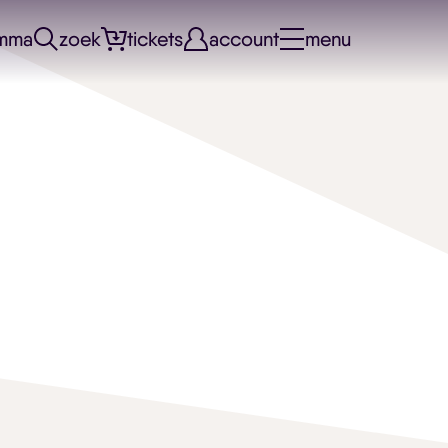
mma
zoek
tickets
account
menu