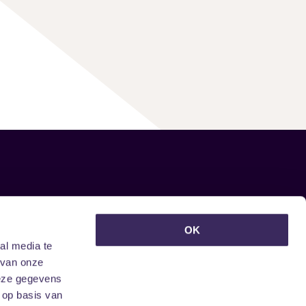
euwsbrief ontvangen?
OK
al media te
 van onze
deze gegevens
 op basis van