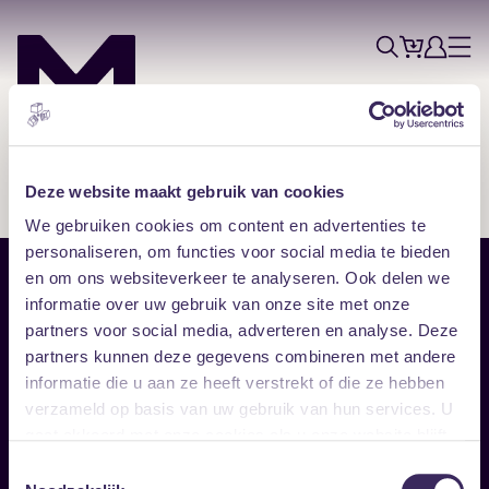
Tickets
Account
Progr
Menu
Zoek
Skip navigatie
Deze website maakt gebruik van cookies
We gebruiken cookies om content en advertenties te
personaliseren, om functies voor social media te bieden
en om ons websiteverkeer te analyseren. Ook delen we
Sitemap
informatie over uw gebruik van onze site met onze
partners voor social media, adverteren en analyse. Deze
Home
Disclaimer
partners kunnen deze gegevens combineren met andere
Vrijwilligers
Toegankelijkheid
informatie die u aan ze heeft verstrekt of die ze hebben
Verhuur
Privacy & cookies
Follow
verzameld op basis van uw gebruik van hun services. U
gaat akkoord met onze cookies als u onze website blijft
gebruiken.
Facebook
Instagram
LinkedIn
Toestemmingsselectie